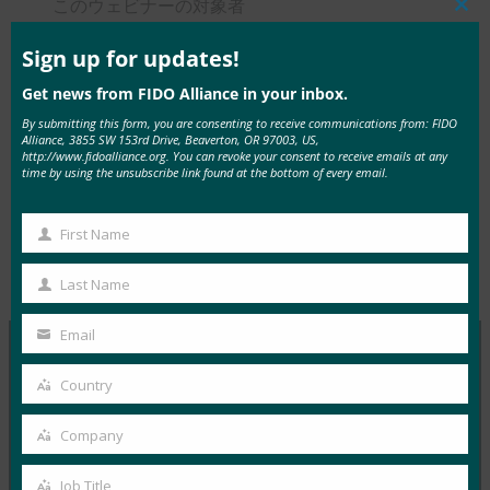
このウェビナーの対象者
Clos
this
プロダクトマネージャー
mod
Sign up for updates!
ITマネージャー／リーダー
Get news from FIDO Alliance in your inbox.
セキュリティ・アナリスト
By submitting this form, you are consenting to receive communications from: FIDO
Alliance, 3855 SW 153rd Drive, Beaverton, OR 97003, US,
データアナリスト
http://www.fidoalliance.org. You can revoke your consent to receive emails at any
time by using the unsubscribe link found at the bottom of every email.
First Name
First
Type:
FIDO Videos
Name
Last Name
Last
Name
Email
Your
email
Country
MORE
FIDO VIDEOS
Country
Company
動画FIDOアライアンス 韓国公開セミナー
Company
FIDO Videos
Job Title