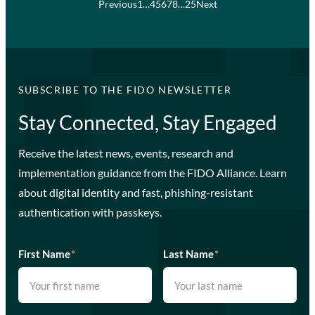
Previous
1
…
4
5
6
7
8
…
25
Next
SUBSCRIBE TO THE FIDO NEWSLETTER
Stay Connected, Stay Engaged
Receive the latest news, events, research and
implementation guidance from the FIDO Alliance. Learn
about digital identity and fast, phishing-resistant
authentication with passkeys.
First Name
*
Last Name
*