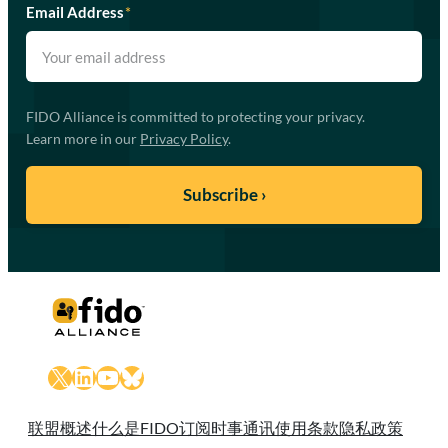
Email Address
*
FIDO Alliance is committed to protecting your privacy.
Learn more in our
Privacy Policy
.
X
LinkedIn
YouTube
Bluesky
联盟概述
什么是FIDO
订阅时事通讯
使用条款
隐私政策