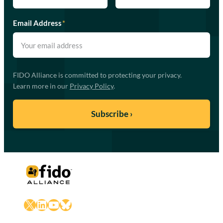
Email Address
*
FIDO Alliance is committed to protecting your privacy.
Learn more in our
Privacy Policy
.
X
LinkedIn
YouTube
Bluesky