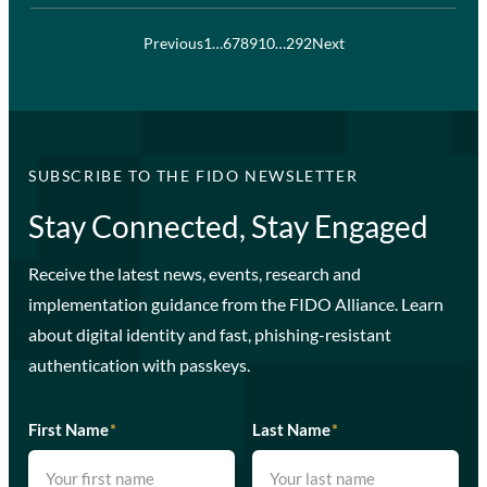
Previous
1
…
6
7
8
9
10
…
292
Next
SUBSCRIBE TO THE FIDO NEWSLETTER
Stay Connected, Stay Engaged
Receive the latest news, events, research and
implementation guidance from the FIDO Alliance. Learn
about digital identity and fast, phishing-resistant
authentication with passkeys.
First Name
*
Last Name
*