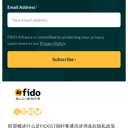
Email Address
*
FIDO Alliance is committed to protecting your privacy.
Learn more in our
Privacy Policy
.
X
LinkedIn
YouTube
Bluesky
联盟概述
什么是FIDO
订阅时事通讯
使用条款
隐私政策