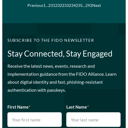
Previous
1
…
231
232
233
234
235
…
292
Next
SUBSCRIBE TO THE FIDO NEWSLETTER
Stay Connected, Stay Engaged
Receive the latest news, events, research and
implementation guidance from the FIDO Alliance. Learn
about digital identity and fast, phishing-resistant
authentication with passkeys.
First Name
*
Last Name
*