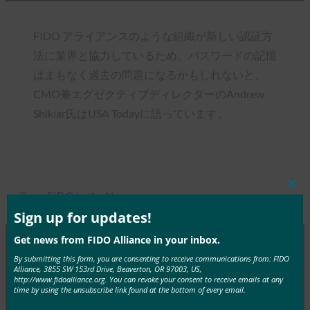
FIDO アライアンスのような組織が新しい認証方
法に業界と協力しているため、パスワードの記憶
はまもなく過去の問題になるかもしれないと、
CMO兼エグゼクティブディレクターのAndrew
Shikiar氏はUSA Todayに語っています。
Clos
Type:
FIDO in the News
this
mod
Sign up for updates!
Get news from FIDO Alliance in your inbox.
By submitting this form, you are consenting to receive communications from: FIDO
MORE
FIDO IN THE NEWS
Alliance, 3855 SW 153rd Drive, Beaverton, OR 97003, US,
http://www.fidoalliance.org. You can revoke your consent to receive emails at any
time by using the unsubscribe link found at the bottom of every email.
生体認証の最新情報:ドイツがパスキーの採用を推