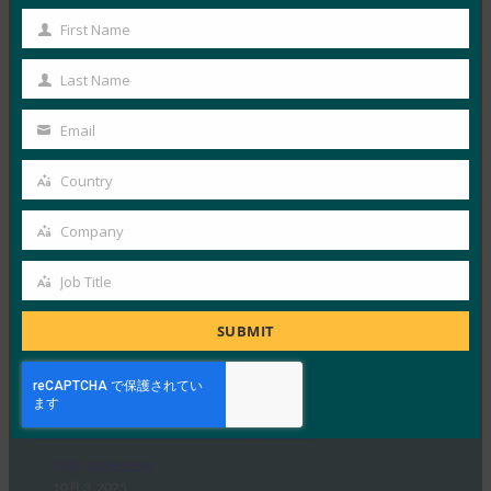
進し、技術ガイドライン草案を発表
First Name
First
FIDO in the News
Name
10月 3, 2025
Last Name
Last
ドイツ連邦情報セキュリティ局 …
Name
Email
Your
Read More →
email
Country
Country
生体認証の最新情報:Yubicoは、世界的な調査でパ
スキーの認識がまだ不足していることを発見
Company
Company
FIDO in the News
10月 3, 2025
Job Title
Job
認識されているサイバーセキュリ…
Title
SUBMIT
Read More →
PC Mag: パスワードを捨てる: パスキーがオンライ
ン セキュリティの未来である理由
FIDO in the News
10月 3, 2025