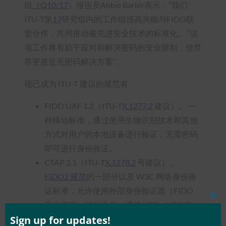
组
（Q10/17
）报告员Abbie Barbir表示：”我们
ITU-T第
17
研究组内的工作组很高兴能与FIDO联
盟合作，共同推动最先进安全技术的标准化。 “这
项工作将有助于应对和解决密码的安全限制，使世
界更接近无密码解决方案”。
现已成为 ITU-T 建议的规范有
FIDO UAF 1.2（ITU-T
X.1277.2
建议）。 一
种移动标准，通过使用生物识别技术和其他
方式对用户的本地设备进行验证，无需密码
即可进行身份验证。
CTAP 2.1（ITU-T
X.1278.2
号建议）。
FIDO2 规范
的一部分以及 W3C 网络身份验
证标准，允许使用外部身份验证器（FIDO
Clos
安全密钥、移动设备）通过 USB、NFC 或
this
mod
Sign up for updates!
BLE 在支持 FIDO2 的浏览器和操作系统上进