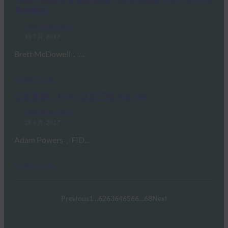
身份验证
FIDO News Center
19 7 月, 2017
Brett McDowell，…
Read More →
认证更新：FIDO 认证产品 Top 360
FIDO News Center
28 6 月, 2017
Adam Powers，FID…
Read More →
Previous
1
…
62
63
64
65
66
…
68
Next