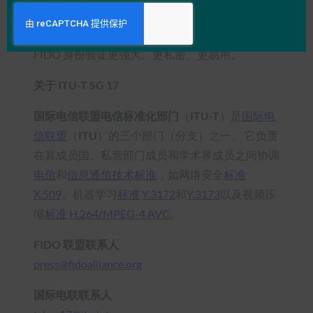
一套开放、可扩展、可互操作的机制，从而减少了
对密码的依赖。 在对在线服务进行身份验证时，
FIDO 身份验证更强大、更私密、更易用。
关于 ITU-T SG 17
国际电信联盟电信标准化部门
（
ITU-T
）是
国际电
信联盟
（
ITU
）的三个部门（分支）之一。 它负责
在其成员国、私营部门成员和学术界成员之间协调
电信
和
信息通信技术标准
，如网络安全
标准
X.509
、机器学习
标准
Y.3172
和
Y.3173
以及视频压
缩
标准
H.264/MPEG-4 AVC
。
FIDO 联盟联系人
press@fidoalliance.org
国际电联联系人