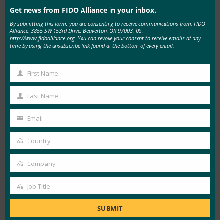
行身份验证，以获得无密码、第二因素或多
Get news from FIDO Alliance in your inbox.
因素身份验证体验。
By submitting this form, you are consenting to receive communications from: FIDO
Alliance, 3855 SW 153rd Drive, Beaverton, OR 97003, US,
http://www.fidoalliance.org. You can revoke your consent to receive emails at any
有关 FIDO Alliance 和 FIDO 身份验证的更多信
time by using the unsubscribe link found at the bottom of every email.
息，请访问
https://www.fidoalliance.org
。
First Name
有关 ITU-T SG 17 的更多信息，请访问
First
https://www.itu.int/en/ITU-T/studygroups/2022-
Name
Last Name
Last
2024/17/Pages/default.aspx。
Name
Email
Your
关于FIDO联盟
email
Country
Country
FIDO（快速身份在线）联盟
（
www.fidoalliance.org
）成立于 2012 年 7 月，旨
Company
Company
在解决强身份验证技术之间缺乏互操作性的问题，
Job Title
并解决用户在创建和记忆多个用户名和密码时遇到
Job
的问题。 FIDO 联盟正在通过更简单、更强大的身
Title
SUBMIT
份验证标准改变身份验证的本质，这些标准定义了