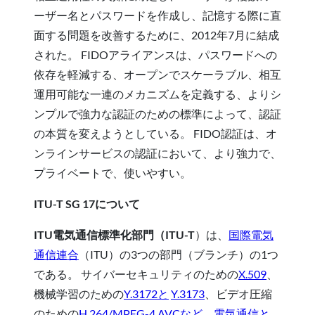
ーザー名とパスワードを作成し、記憶する際に直
面する問題を改善するために、2012年7月に結成
された。 FIDOアライアンスは、パスワードへの
依存を軽減する、オープンでスケーラブル、相互
運用可能な一連のメカニズムを定義する、よりシ
ンプルで強力な認証のための標準によって、認証
の本質を変えようとしている。 FIDO認証は、オ
ンラインサービスの認証において、より強力で、
プライベートで、使いやすい。
ITU-T SG 17について
ITU電気通信標準化部門
（ITU-T
）は、
国際電気
通信連合
（ITU）の3つの部門（ブランチ）の1つ
である。 サイバーセキュリティのための
X.509
、
機械学習のための
Y.3172と
Y.3173
、ビデオ圧縮
のための
H.264/MPEG-4 AVCなど
、
電気通信と