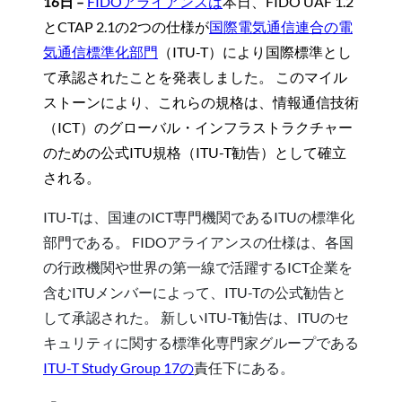
16日 –
FIDOアライアンスは
本日、FIDO UAF 1.2
とCTAP 2.1の2つの仕様が
国際電気通信連合の電
気通信標準化部門
（ITU-T）により国際標準とし
て承認されたことを発表しました。 このマイル
ストーンにより、これらの規格は、情報通信技術
（ICT）のグローバル・インフラストラクチャー
のための公式ITU規格（ITU-T勧告）として確立
される。
ITU-Tは、国連のICT専門機関であるITUの標準化
部門である。 FIDOアライアンスの仕様は、各国
の行政機関や世界の第一線で活躍するICT企業を
含むITUメンバーによって、ITU-Tの公式勧告と
して承認された。 新しいITU-T勧告は、ITUのセ
キュリティに関する標準化専門家グループである
ITU-T Study Group 17の
責任下にある。