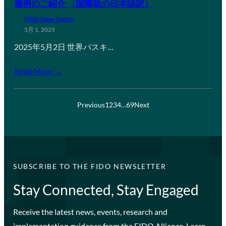
施例のご紹介 （国際版の日本語訳）
FIDO News Center
5月 1, 2025
2025年5月2日 世界パスキ…
Read More →
Previous
1
2
3
4
…
69
Next
SUBSCRIBE TO THE FIDO NEWSLETTER
Stay Connected, Stay Engaged
Receive the latest news, events, research and
implementation guidance from the FIDO Alliance. Learn