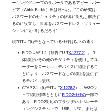
ーキンググループのラポータであるアビー・バー
ビア（Abbie Barbir）氏は述べた。 “この研究は、
パスワードのセキュリティの限界に対処し解決す
るのに役立ち、世界をパスワードレス・ソリュー
ションに近づけるだろう”
現在ITU-T勧告となっている仕様は以下の通り：
FIDO UAF 1.2（勧告ITU-T
X.1277.2
）。 生
体認証やその他のモダリティを使用してユ
ーザーをローカル・デバイスに認証するこ
とにより、パスワードなしの認証を提供す
るモバイル規格。
CTAP 2.1（勧告ITU-T
X.1278.2
）。 W3Cウ
ェブ認証標準とともに
FIDO2仕様の
一部で
あり、FIDO2対応のブラウザやオペレーテ
ィングシステム上で、USB、NFC、または