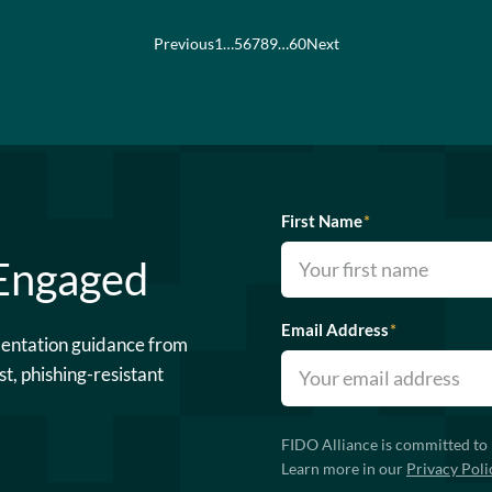
Previous
1
…
5
6
7
8
9
…
60
Next
First Name
*
 Engaged
Email Address
*
mentation guidance from
st, phishing-resistant
FIDO Alliance is committed to 
Learn more in our
Privacy Poli