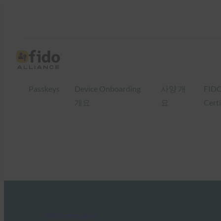
Passkeys
Device Onboarding
사양 개
FID
개요
요
Certi
FIDO Presentations