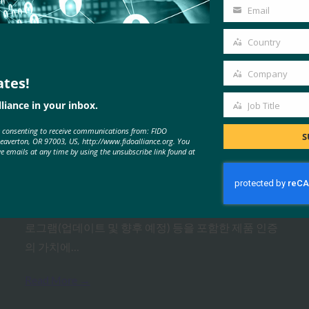
Name
Email
Your
email
Country
Country
Company
ates!
Company
MORE
FIDO PRESENTATIONS
liance in your inbox.
Job Title
Job
e consenting to receive communications from: FIDO
Title
S
Certification의 가치
Beaverton, OR 97003, US, http://www.fidoalliance.org. You
ve emails at any time by using the unsubscribe link found at
FIDO Presentations
10월 26, 2021
FIDO의 Rae Rivera 박사로부터 FIDO Certification 프
로그램(업데이트 및 향후 예정) 등을 포함한 제품 인증
의 가치에…
Read More →