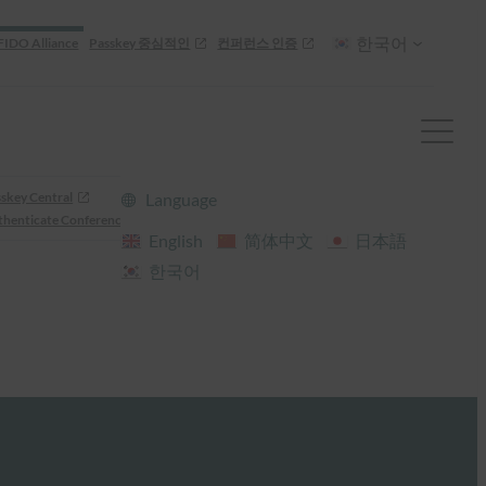
한국어
FIDO Alliance
Passkey 중심적인
컨퍼런스 인증
skey Central
Language
henticate Conference
English
简体中文
日本語
한국어