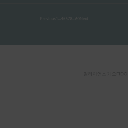
Previous
1
…
4
5
6
7
8
…
60
Next
얼라이언스 개요
FIDO