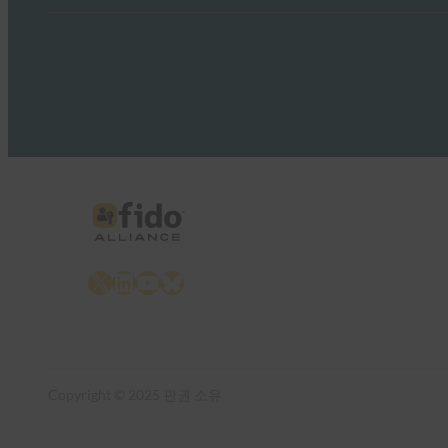
X
LinkedIn
YouTube
Bluesky
Copyright © 2025 판권 소유