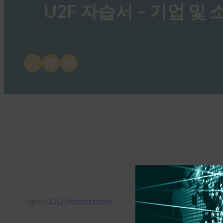
U2F 자습서 – 기업 및
Share on X
Share on LinkedIn
Share on Bluesky
Type:
FIDO Presentations