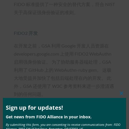
FIDO 标准提供了一种安全的替代方案，符合 NIST
关于高保证强身份验证的准则。
FIDO2 开发
在开发之前，GSA 利用 Google 开发人员资源在
developers.google.com 上使用 FIDO2 WebAuthn
启用强身份验证。 为了协助服务器端处理，GSA
利用了 GitHub 上的 WebAuthn-ruby gem。 这极
大地受益并加快了包括后端处理在内的开发。 此
外，GSA 还使用了 W3C 参考资料来进一步澄清遇
到的任何问题。
Clos
this
mod
Sign up for updates!
GSA 的所有 login.gov 代码都是开源的，它位于
GitHub 的 repo 18F/ identity-idp 下。 由于它是一
Get news from FIDO Alliance in your inbox.
种基于标准的身份验证技术，因此实现对 FIDO2
By submitting this form, you are consenting to receive communications from: FIDO
Alliance, 3855 SW 153rd Drive, Beaverton, OR 97003, US,