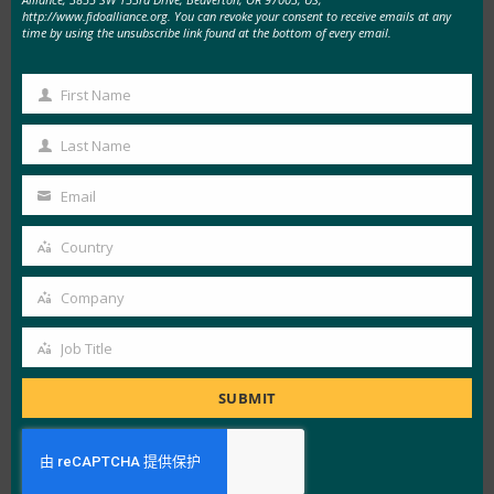
的支持非常快。 一个由三名开发人员组成的小团
http://www.fidoalliance.org. You can revoke your consent to receive emails at any
time by using the unsubscribe link found at the bottom of every email.
队只用了两周时间就完成了开发并投入生产。
First Name
First
FIDO2 的部署和用户体验
Name
Last Name
Last
GSA 于 2018
Name
Email
年 9 月推出
Your
了 FIDO2 身
email
Country
份验证。
Country
login.gov 通
Company
Company
过使用 FIDO
Job Title
安全密钥和
Job
内置 FIDO 身
Title
SUBMIT
份验证器
（如
Windows