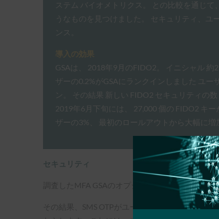
ステム バイオメトリクス。 との比較を通じて、
うなものを見つけました。 セキュリティ、ユ
ンス。
導入の効果
GSAは、 2018年9月のFIDO2。 イニシャル 
ザーの0.2%がGSAにランクインしました ユーザ
ン。 その結果 新しい FIDO2 セキュリティの数
2019年6月下旬には、 27,000 個の FIDO
ザーの3%、 最初のロールアウトから大幅に増
セキュリティ
調査したMFA GSAのオプションの1つは、SMSワン
その結果、SMS OTPがユーザーに人気のあるM