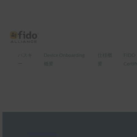
パスキ
Device Onboarding
仕様概
FIDO
ー
概要
要
Certif
FIDO Case Studies