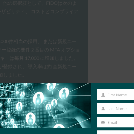
 他の選択肢として、FIDOは次のよ
ーザビリティ、 コストとコンプライア
約2,000件相当の採用、 または新規ユー
ー登録の要件 2 番目の MFA オプショ
 キーは毎月 17,000 に増加しました。
2 キーが登録され、 導入率は約 全新規ユー
加しました。
First Name
First
Name
Last Name
Last
タイムパスワード(SMS OTP)でした。
Name
Email
Your
FAオプションであることがわかりました。 SMS OTPは便利