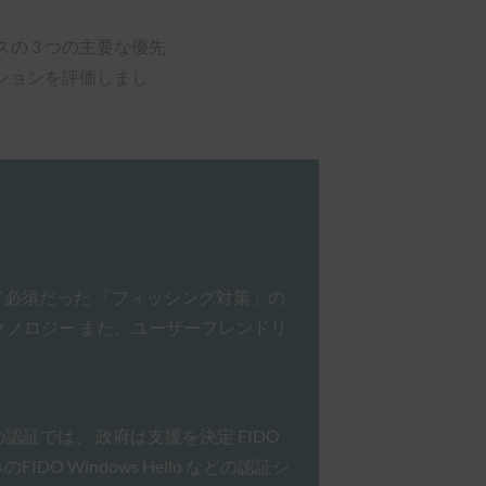
の 3 つの主要な優先
オプションを評価しまし
て必須だった 「フィッシング対策」の
テクノロジー また、ユーザーフレンドリ
 の認証では、 政府は支援を決定 FIDO
DO Windows Hello などの認証シ