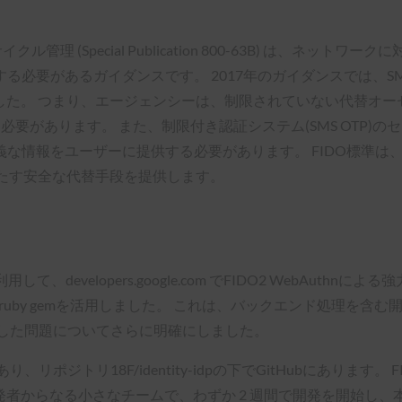
管理 (Special Publication 800-63B) は、ネットワークに
必要があるガイダンスです。 2017年のガイダンスでは、SM
した。 つまり、エージェンシーは、制限されていない代替オー
要があります。 また、制限付き認証システム(SMS OTP)の
な情報をユーザーに提供する必要があります。 FIDO標準は
満たす安全な代替手段を提供します。
て、developers.google.com でFIDO2 WebAut
thn-ruby gemを活用しました。 これは、バックエンド処理
生した問題についてさらに明確にしました。
あり、リポジトリ18F/identity-idpの下でGitHubにありま
発者からなる小さなチームで、わずか 2 週間で開発を開始し