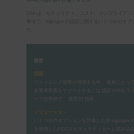
GSA は、セキュリティ、コスト、コンプライアンス
事項で、login.gov の認証に関するいくつかの
た。
概要
課題
フィッシング攻撃が増加する中、 政府にとっ
多要素要素をサポートするには 認証 (MFA) 
ーで効率的で、 費用 対 効果。
ソリューション
いくつかのオプションを評価した後 login.gov
を使用したFIDO2 セキュリティキーと組み込みのFI