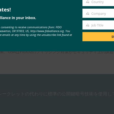
email
セージを監視する可能性のあるマルウェアが誤って携帯電話にダ
Country
Country
しており、特に銀行情報やユーザーの生年月日や社会保障番号な
ates!
Company
はフィッシングを防止できるSMS OTPの安全な代替手段を提供し
Company
liance in your inbox.
Job Title
FIDOセキュリティキーなどの一般的なデバイスを活用して、
e consenting to receive communications from: FIDO
Job
Beaverton, OR 97003, US, http://www.fidoalliance.org. You
 FIDO2の仕様は、World Wide Web Consortium（W
ve emails at any time by using the unsubscribe link found at
Title
S
nticator Protocol（CTAP）である。
た結果、GSAはFIDO2のフィッシング対策がセキュリティ上の
共有シークレットの代わりに標準の公開鍵暗号技術を使用