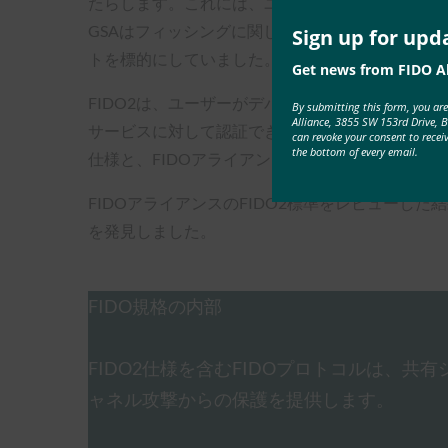
たらします。これには、ユーザーのテキストメッ
GSAはフィッシングに関して多くの問題を経験
Sign up for upd
トを標的にしていました。 login.gov、GSA
Get news from FIDO Al
FIDO2は、ユーザーがデバイス上の生体認証や
By submitting this form, you ar
Alliance, 3855 SW 153rd Drive, 
サービスに対して認証できるようにする一連の強力な認証標準です。
can revoke your consent to recei
the bottom of every email.
仕様と、FIDOアライアンスの対応するClient-to-Authe
FIDOアライアンスのFIDO2標準をレビューし
を発見しました。
FIDO規格の内部
FIDO2仕様を含むFIDOプロトコルは、
ャネル攻撃からの保護を提供します。