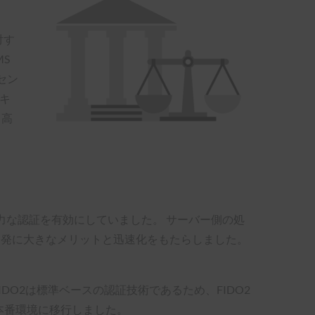
対す
S
セン
セキ
、高
hnによる強力な認証を有効にしていました。 サーバー側の処
を含む開発に大きなメリットと迅速化をもたらしました。
す。 FIDO2は標準ベースの認証技術であるため、FIDO2
、本番環境に移行しました。