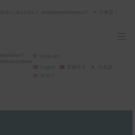
日本語
パスキー・セントラル
Authenticate Conference
skey Central
Language
henticate Conference
English
简体中文
日本語
한국어