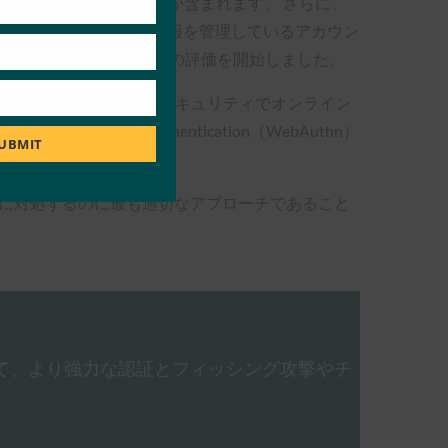
ウンロードされたことが含まれます。 さらに、
どの個人を特定できる情報を管理しているアカウン
たいと考え、FIDO2認証規格の評価を開始しました。
フィッシングに強い暗号化セキュリティでオンライン
3C）のWeb Authentication（WebAuthn）
UBMIT
課題に対処するのに最も適切なアプローチであること
して、より強力な認証とフィッシング攻撃やチ