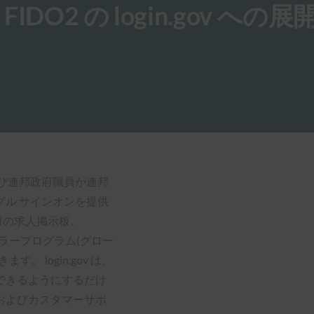
O2 の login.gov への展
員および連邦政府職員が連邦
ル サインオンを提供
府の求人掲示板、
ベラープログラム(グロー
 login.gov は、
できるようにするだけ
およびカスタマーサポ