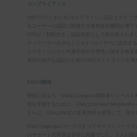
コンプライアンス
NIST のデジタル ID ガイドライン – 認証とライフサイクル
るユーザーの認証に関連する連邦政府機関が遵守する
OTPが「制限付き」認証技術として再分類されま
ティケーターを少なくとも1つユーザーに提供する必
ュリティリスクと代替手段の可用性に関する有意義
保証の強力な認証のためのNISTガイドラインを
FIDO2開発
開発に先立ち、GSAはGoogleの開発者リソースを利用し
理を支援するために、GSAはGitHubのWebAu
さらに、GSAはW3Cの参考資料を使用して、発
GSAの login.gov コードはすべてオープンソースで
のサポートの実装は非常に高速でした。 3 人の開