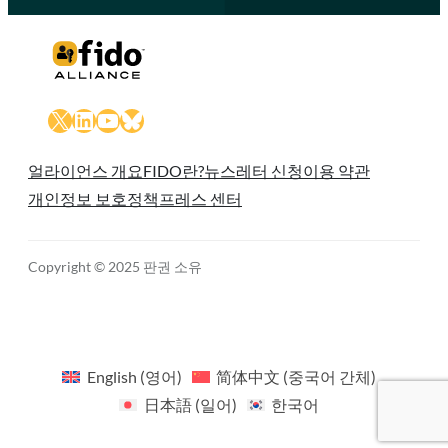
X
LinkedIn
YouTube
Bluesky
얼라이언스 개요
FIDO란?
뉴스레터 신청
이용 약관
개인정보 보호정책
프레스 센터
Copyright © 2025 판권 소유
English
(
영어
)
简体中文
(
중국어 간체
)
日本語
(
일어
)
한국어