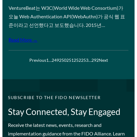
VentureBeat는 W3C(World Wide Web Consortium)가
오늘 Web Authentication API(WebAuthn)가 공식 웹 표
준이라고 선언했다고 보도했습니다. 2015년…
Read More →
Previous
1
…
249
250
251
252
253
…
292
Next
SUBSCRIBE TO THE FIDO NEWSLETTER
Stay Connected, Stay Engaged
Receive the latest news, events, research and
implementation guidance from the FIDO Alliance. Learn