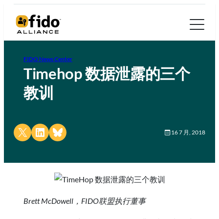
FIDO News Center
Timehop 数据泄露的三个
教训
Share on X
Share on LinkedIn
Share on Bluesky
16 7 月, 2018
Brett McDowell，FIDO联盟执行董事