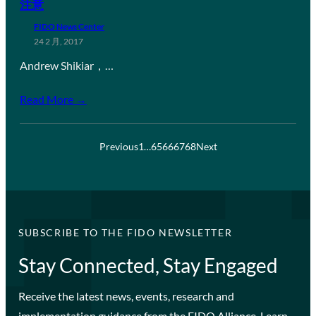
注意
FIDO News Center
24 2 月, 2017
Andrew Shikiar，…
Read More →
Previous
1
…
65
66
67
68
Next
SUBSCRIBE TO THE FIDO NEWSLETTER
Stay Connected, Stay Engaged
Receive the latest news, events, research and
implementation guidance from the FIDO Alliance. Learn