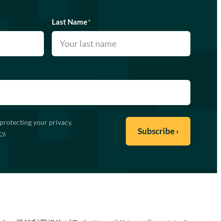
Last Name
*
protecting your privacy.
cy
.