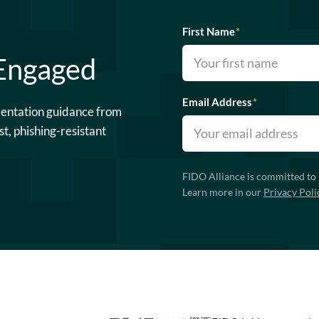
First Name
*
 Engaged
Email Address
*
mentation guidance from
st, phishing-resistant
FIDO Alliance is committed to 
Learn more in our
Privacy Poli