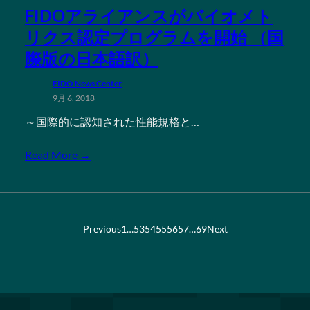
FIDOアライアンスがバイオメト
リクス認定プログラムを開始 （国
際版の日本語訳）
FIDO News Center
9月 6, 2018
～国際的に認知された性能規格と…
Read More →
Previous
1
…
53
54
55
56
57
…
69
Next