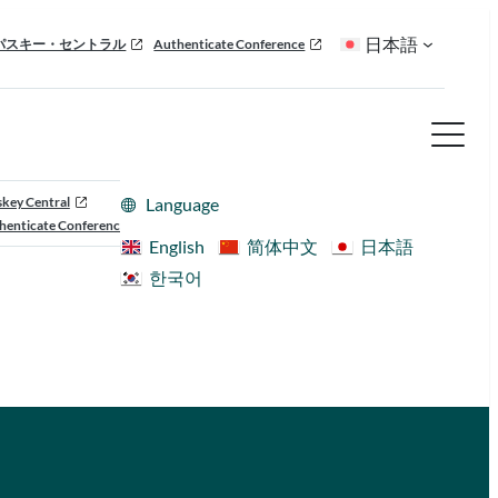
日本語
パスキー・セントラル
Authenticate Conference
skey Central
Language
henticate Conference
English
简体中文
日本語
한국어