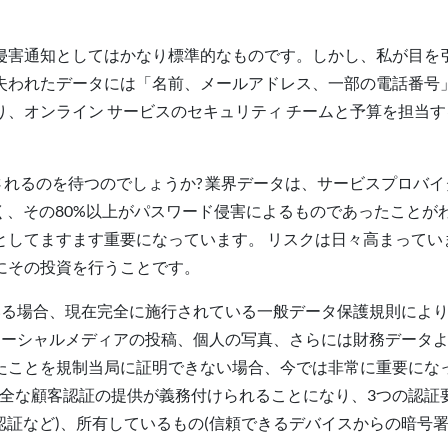
侵害通知としてはかなり標準的なものです。しかし、私が目を
失われたデータには「名前、メールアドレス、一部の電話番号
、オンライン サービスのセキュリティ チームと予算を担当
害されるのを待つのでしょうか? 業界データは、サービスプロバ
く、その80%以上がパスワード侵害によるものであったことが
してますます重要になっています。 リスクは日々高まっていま
にその投資を行うことです。
いる場合、現在完全に施行されている一般データ保護規則によ
てはソーシャルメディアの投稿、個人の写真、さらには財務デー
たことを規制当局に証明できない場合、今では非常に重要になっ
安全な顧客認証の提供が義務付けられることになり、3つの認証
体認証など)、所有しているもの(信頼できるデバイスからの暗号