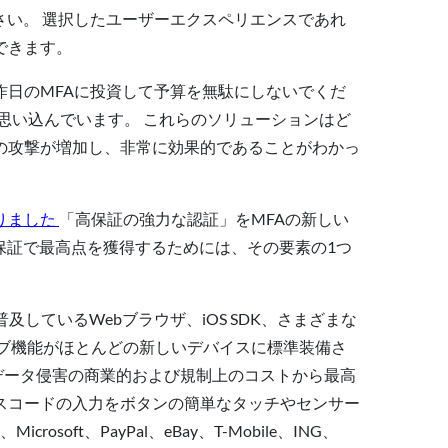
さい。 選択したユーザーエクスペリエンスであれ
できます。
日のMFAに投資して予算を無駄にしないでくだ
と思い込んでいます。 これらのソリューションはど
の攻撃が増加し、非常に効果的であることがわかっ
りました
「高保証の強力な認証」をMFAの新しい
認証保証で最高点を獲得するためには、その要素の1つ
で最も普及しているWebブラウザ、iOS SDK、さまざまな
ブ機能がほとんどの新しいデバイスに標準装備さ
、データ侵害の商業的および規制上のコストから最高
スコードの入力をボタンの簡単なタッチやセンサー
ft、PayPal、eBay、T-Mobile、ING、