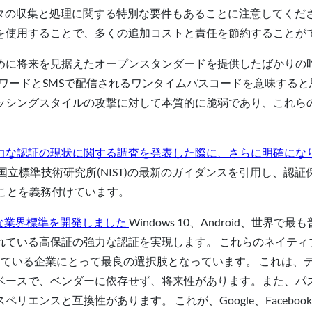
ータの収集と処理に関する特別な要件もあることに注意してくだ
を使用することで、多くの追加コストと責任を節約することが
めに将来を見据えたオープンスタンダードを提供したばかりの昨
スワードとSMSで配信されるワンタイムパスコードを意味する
ッシングスタイルの攻撃に対して本質的に脆弱であり、これら
力な認証の現状に関する調査
を発表した際に、さらに明確にな
米国国立標準技術研究所(NIST)の最新のガイダンスを引用し、
)とすることを義務付けています。
な業界標準を開発しました
Windows 10、Android、世界
れている高保証の強力な認証を実現します。 これらのネイティ
討している企業にとって最良の選択肢となっています。 これは
ベースで、ベンダーに依存せず、将来性があります。また、パ
互換性があります。 これが、Google、Facebook、Microso