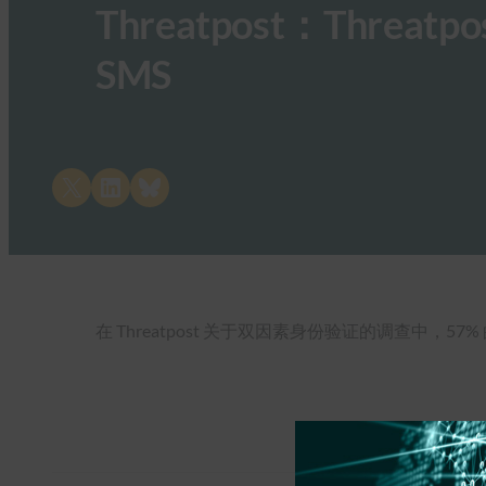
Threatpost：Thr
SMS
Share on X
Share on LinkedIn
Share on Bluesky
在 Threatpost 关于双因素身份验证的调查中，