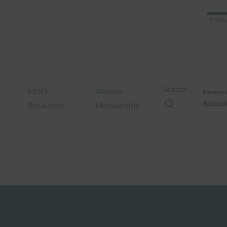
FIDO 
Search…
FIDO
Alliance
Passkey 
Authenti
Resources
Membership