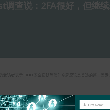
eatpost调查说：2FA很好，但继
57% 的受访者表示 FIDO 安全密钥等硬件令牌应该是首选的第二因素
First Name
First