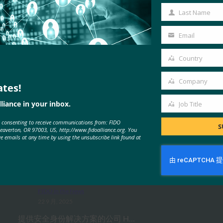
Name
Last Name
Last
Name
Email
Your
email
Country
Country
Company
ates!
Company
liance in your inbox.
Job Title
Job
MORE
FIDO IN THE NEWS
e consenting to receive communications from: FIDO
Title
S
Beaverton, OR 97003, US, http://www.fidoalliance.org. You
ve emails at any time by using the unsubscribe link found at
后端新闻：HID 提供无密码身份验
证以支持 BSP 合规性
FIDO in the News
22 9 月, 2025
提供安全身份解决方案的公司 H…