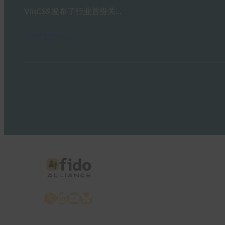
VinCSS 发布了行业首份关…
Read More →
X
LinkedIn
YouTube
Bluesky