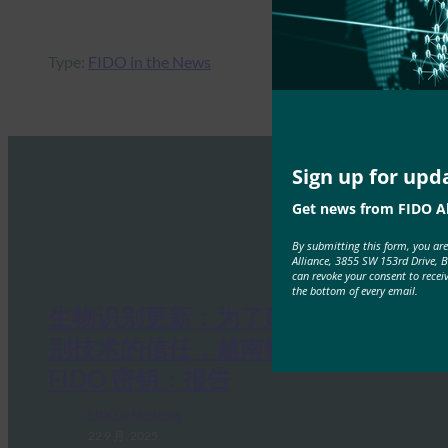
Type:
FIDO in the News
Sign up for upd
Get news from FIDO Al
By submitting this form, you ar
Alliance, 3855 SW 153rd Drive, 
can revoke your consent to recei
the bottom of every email.
生物识别更新：为了建立对生物识
别技术的信任，越南银行应采用
FIDO 密钥：报告
FIDO in the News
22 9 月, 2025