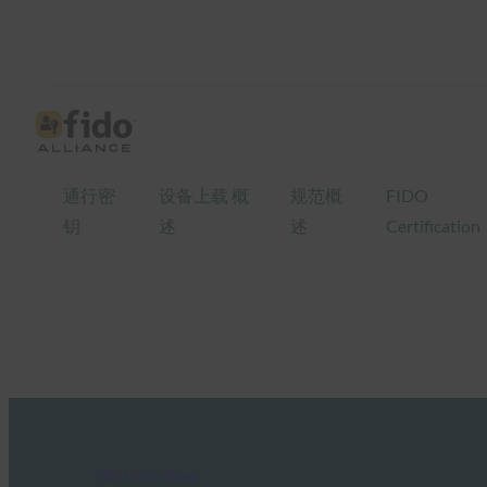
通行密
设备上载 概
规范概
FIDO
钥
述
述
Certification
FIDO in the News