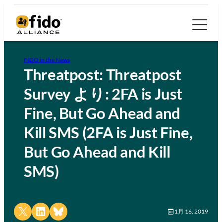
FIDO in the News
Threatpost: Threatpost
Survey より: 2FA is Just
Fine, But Go Ahead and
Kill SMS (2FA is Just Fine,
But Go Ahead and Kill
SMS)
Share on X
Share on LinkedIn
Share on Bluesky
1月 16, 2019