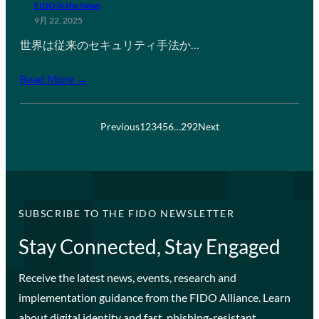
FIDO in the News
9月 22, 2025
世界は従来のセキュリティ手法か…
Read More →
Previous
1
2
3
4
5
6
…
292
Next
SUBSCRIBE TO THE FIDO NEWSLETTER
Stay Connected, Stay Engaged
Receive the latest news, events, research and
implementation guidance from the FIDO Alliance. Learn
about digital identity and fast, phishing-resistant