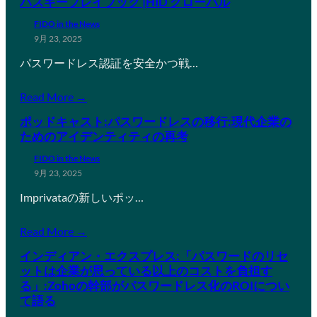
パスキープレイブック |HID グローバル
FIDO in the News
9月 23, 2025
パスワードレス認証を安全かつ戦…
Read More →
ポッドキャスト:パスワードレスの移行:現代企業の
ためのアイデンティティの再考
FIDO in the News
9月 23, 2025
Imprivataの新しいポッ…
Read More →
インディアン・エクスプレス:「パスワードのリセ
ットは企業が思っている以上のコストを負担す
る」:Zohoの幹部がパスワードレス化のROIについ
て語る