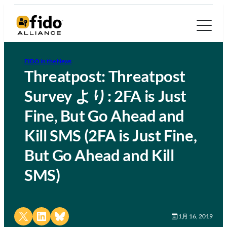
FIDO in the News
Threatpost: Threatpost
Survey より: 2FA is Just
Fine, But Go Ahead and
Kill SMS (2FA is Just Fine,
But Go Ahead and Kill
SMS)
Share on X
Share on LinkedIn
Share on Bluesky
1月 16, 2019