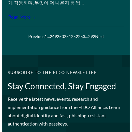
게 작동하며, 무엇이 더 나은지 등 웹…
Read More →
Previous
1
…
249
250
251
252
253
…
292
Next
SUBSCRIBE TO THE FIDO NEWSLETTER
Stay Connected, Stay Engaged
Receive the latest news, events, research and
implementation guidance from the FIDO Alliance. Learn
about digital identity and fast, phishing-resistant
authentication with passkeys.