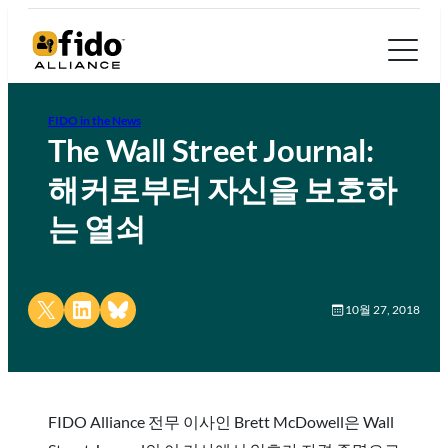
FIDO in the News
The Wall Street Journal:
해커로부터 자신을 보호하
는 열쇠
Share on X
Share on LinkedIn
Share on Bluesky
10월 27, 2018
FIDO Alliance 전무 이사인 Brett McDowell은 Wall