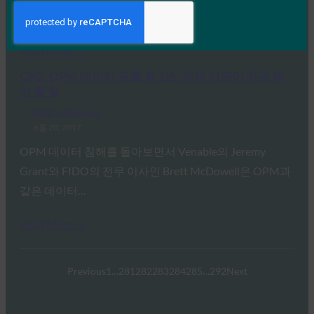
능한 인증을 위해 FIDO 보안 키를 사용하는 이유를…
Read More →
CSO: OPM 데이터 유출 후 2년: 정부 기관이 지금 해
야 할 일
FIDO in the News
6월 20, 2017
OPM 데이터 침해를 돌아보면서 Venable의 Jeremy
Grant와 FIDO의 전무 이사인 Brett McDowell은 OPM과
같은 데이터…
Read More →
Previous
1
…
281
282
283
284
285
…
292
Next