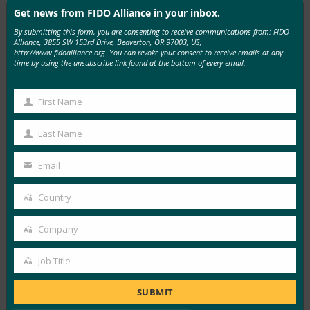
Get news from FIDO Alliance in your inbox.
By submitting this form, you are consenting to receive communications from: FIDO
Alliance, 3855 SW 153rd Drive, Beaverton, OR 97003, US,
MORE
FIDO IN THE NEWS
http://www.fidoalliance.org. You can revoke your consent to receive emails at any
time by using the unsubscribe link found at the bottom of every email.
Mashable: 이 스마트 링은 보안이 강화된 즉각적인 모
바일 결제를 제공합니다.
First Name
First
FIDO in the News
Name
Last Name
6월 27, 2017
Last
토큰 스마트 링을 사용하면 착용자가 모바일 결제를 하고,
Name
Email
Your
문을 열고, FIDO 표준을 기반으로 W3C에서 개발…
email
Country
Country
Read More →
Company
The New York Times: 보안 전문가들이 디지털 보안을
Company
위해 사용하는 기술
Job Title
Job
FIDO in the News
6월 21, 2017
Title
SUBMIT
New York Times의 보안 전문가들이 강력하고 피싱 불가