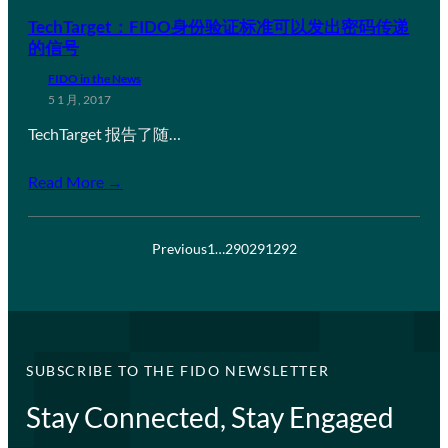
TechTarget：FIDO身份验证标准可以发出密码传递
的信号
FIDO in the News
5 1 月, 2017
TechTarget 报告了随…
Read More →
Previous
1
…
290
291
292
SUBSCRIBE TO THE FIDO NEWSLETTER
Stay Connected, Stay Engaged