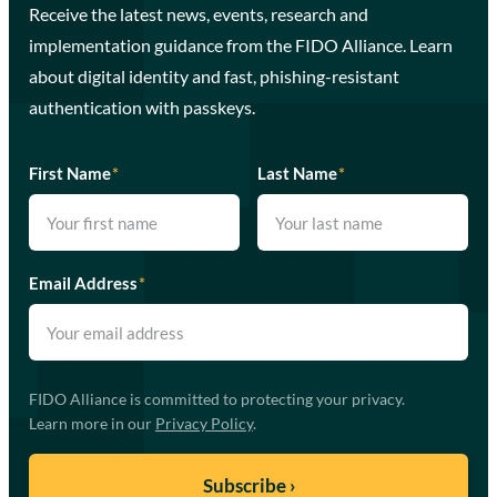
Receive the latest news, events, research and
implementation guidance from the FIDO Alliance. Learn
about digital identity and fast, phishing-resistant
authentication with passkeys.
First Name
*
Last Name
*
Email Address
*
FIDO Alliance is committed to protecting your privacy.
Learn more in our
Privacy Policy
.