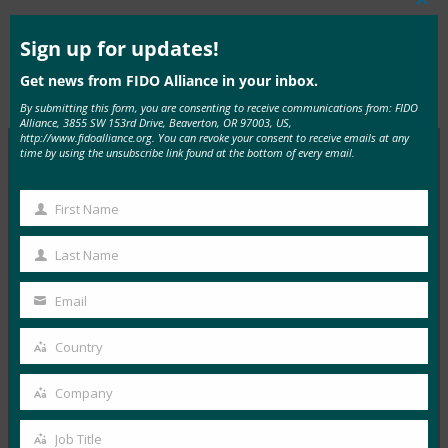
Clos
this
mod
Sign up for updates!
Get news from FIDO Alliance in your inbox.
Type:
FIDO in the News
By submitting this form, you are consenting to receive communications from: FIDO
Alliance, 3855 SW 153rd Drive, Beaverton, OR 97003, US,
http://www.fidoalliance.org. You can revoke your consent to receive emails at any
time by using the unsubscribe link found at the bottom of every email.
MORE
FIDO IN THE NEWS
First Name
First
9to5Google: Samsung Galaxy S10 소소한 정보: 빅스
Name
Last Name
비 버튼 재매핑, RIP 알림 LED, 색상 등
Last
Name
FIDO in the News
Email
Your
2월 20, 2019
email
Country
9to5Google은 새로운 Samsung Galaxy S10 및 S10+ 휴대
Country
폰에 “금고와 같은” 생체 인식 보안을 위한 FIDO…
Company
Company
Read More →
Job Title