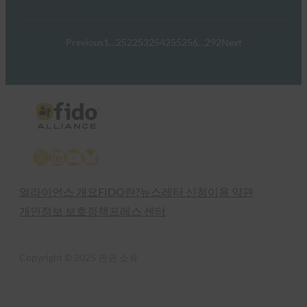
Previous
1
…
252
253
254
255
256
…
292
Next
X
LinkedIn
YouTube
Bluesky
얼라이언스 개요
FIDO란?
뉴스레터 신청
이용 약관
개인정보 보호정책
프레스 센터
Copyright © 2025 판권 소유