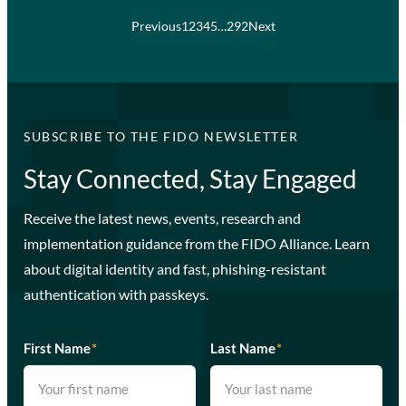
Previous
1
2
3
4
5
…
292
Next
SUBSCRIBE TO THE FIDO NEWSLETTER
Stay Connected, Stay Engaged
Receive the latest news, events, research and
implementation guidance from the FIDO Alliance. Learn
about digital identity and fast, phishing-resistant
authentication with passkeys.
First Name
*
Last Name
*