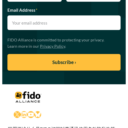
Email Address
*
FIDO Alliance is committed to protecting your privacy.
Learn more in our
Privacy Policy
.
X
LinkedIn
YouTube
Bluesky