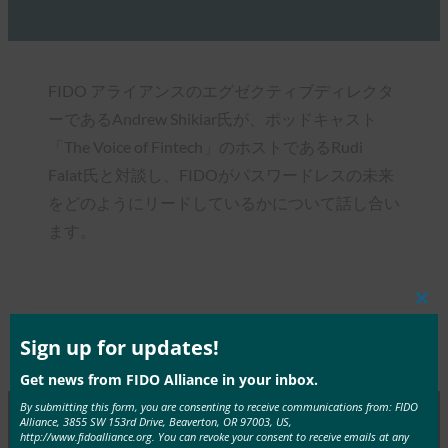
FIDO アライアンスのエグゼクティブディレクタ
ーであるAndrew Shikiar氏が、ポッドキャスト
「The Voice of Fintech」のホストであるRudi
Falat氏と対談し、FIDOがパスワードレスの未来
をどのようにリードしているかについて話し合い
ます。
Clos
this
mod
Sign up for updates!
Type:
FIDO in the News
Get news from FIDO Alliance in your inbox.
By submitting this form, you are consenting to receive communications from: FIDO
Alliance, 3855 SW 153rd Drive, Beaverton, OR 97003, US,
http://www.fidoalliance.org. You can revoke your consent to receive emails at any