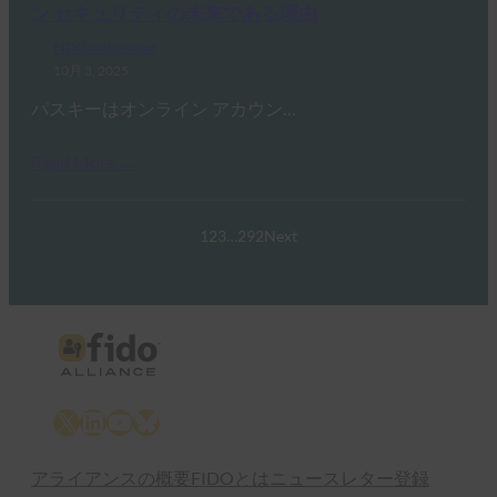
ン セキュリティの未来である理由
FIDO in the News
10月 3, 2025
パスキーはオンライン アカウン…
Read More →
1
2
3
…
292
Next
X
LinkedIn
YouTube
Bluesky
アライアンスの概要
FIDOとは
ニュースレター登録