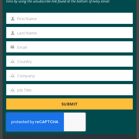
MORE
FIDO IN THE NEWS
time by using the unsubscribe link found at the bottom of every email.
生体認証の最新情報:ドイツがパスキーの採用を推
First Name
First
進し、技術ガイドライン草案を発表
Name
Last Name
FIDO in the News
Last
10月 3, 2025
Name
Email
Your
ドイツ連邦情報セキュリティ局 …
email
Country
Country
Read More →
Company
生体認証の最新情報:Yubicoは、世界的な調査でパ
Company
スキーの認識がまだ不足していることを発見
Job Title
Job
FIDO in the News
10月 3, 2025
Title
SUBMIT
認識されているサイバーセキュリ…
Read More →
PC Mag: パスワードを捨てる: パスキーがオンライ