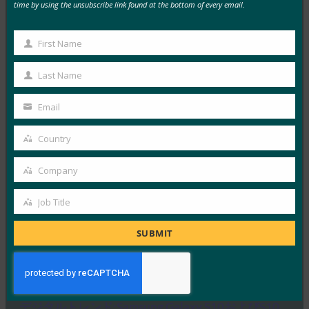
time by using the unsubscribe link found at the bottom of every email.
MORE
FIDO IN THE NEWS
Wired: Android は 10 億台のデバイスでパスワード
First Name
First
の無効化に役立っています
Name
Last Name
FIDO in the News
Last
2月 25, 2019
Name
Email
Your
Wiredの報道によると、 G…
email
Country
Country
Read More →
Company
Fintech Finance:新しいSamsung Galaxy超音波指紋
Company
システムが世界で初めてFIDO 認定
Job Title
Job
FIDO in the News
2月 21, 2019
Title
SUBMIT
Samsung Galaxy …
Read More →
デジタルトレンド:Samsung Galaxy S10およびS10