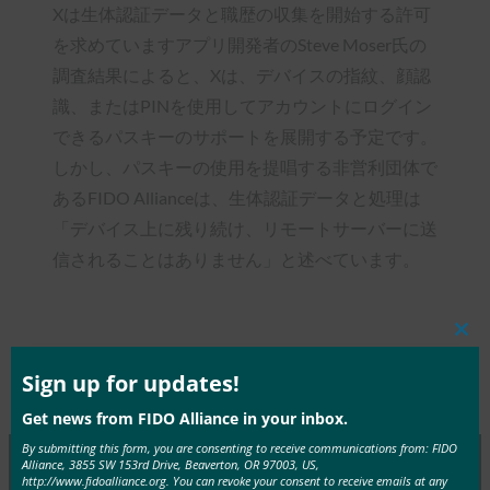
Xは生体認証データと職歴の収集を開始する許可
を求めていますアプリ開発者のSteve Moser氏の
調査結果によると、Xは、デバイスの指紋、顔認
識、またはPINを使用してアカウントにログイン
できるパスキーのサポートを展開する予定です。
しかし、パスキーの使用を提唱する非営利団体で
あるFIDO Allianceは、生体認証データと処理は
「デバイス上に残り続け、リモートサーバーに送
信されることはありません」と述べています。
Clos
this
mod
Sign up for updates!
Type:
FIDO in the News
Get news from FIDO Alliance in your inbox.
By submitting this form, you are consenting to receive communications from: FIDO
Alliance, 3855 SW 153rd Drive, Beaverton, OR 97003, US,
http://www.fidoalliance.org. You can revoke your consent to receive emails at any