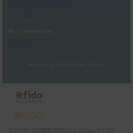
Plusのハンズオンレビュー
FIDO in the News
2月 20, 2019
新しいSamsung Gala…
Read More →
Previous
1
…
251
252
253
254
255
…
292
Next
X
LinkedIn
YouTube
Bluesky
アライアンスの概要
FIDOとは
ニュースレター登録