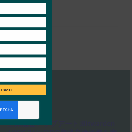
this
module
UBMIT
生体認証アップデート:Bitwarden