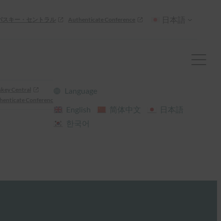
日本語
パスキー・セントラル
Authenticate Conference
skey Central
Language
henticate Conference
English
简体中文
日本語
한국어