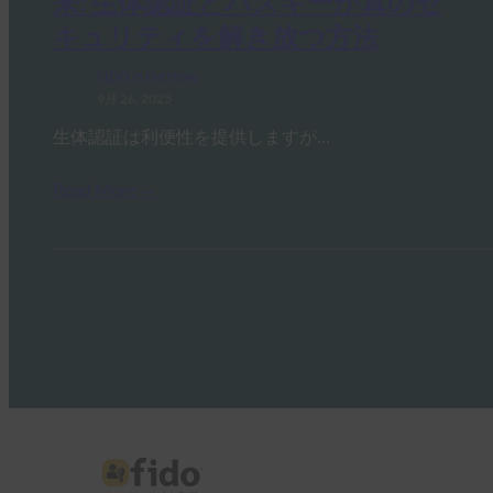
来: 生体認証とパスキーが真のセ
キュリティを解き放つ方法
FIDO in the News
9月 26, 2025
生体認証は利便性を提供しますが…
Read More →