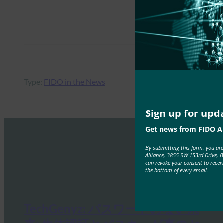
Type:
FIDO in the News
Sign up for upd
Get news from FIDO Al
By submitting this form, you ar
Alliance, 3855 SW 153rd Drive, 
can revoke your consent to recei
the bottom of every email.
TechGenyz: パスワードのない未