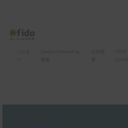
パスキ
Device Onboarding
仕様概
FIDO
ー
概要
要
Certif
FIDO in the News