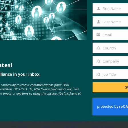
First Name
First
Name
Last Name
Last
Name
Email
Your
email
Country
Country
Company
ates!
Company
liance in your inbox.
Job Title
Job
e consenting to receive communications from: FIDO
Title
S
Beaverton, OR 97003, US, http://www.fidoalliance.org. You
ve emails at any time by using the unsubscribe link found at
MORE
FIDO IN THE NEWS
フォーブス:iPhoneの新しいカメ