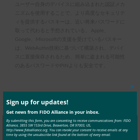
ユーザー自身のデバイスに組み込まれた認証メカ
ニズムを使用することで、より高度なセキュリテ
ィを提供するパスキーは、近い将来パスワードに
取って代わると予想されている。 Apple、
Google、Microsoftの支援を受けているパスキー
は、WebAuthn技術に基づいて構築され、デバイ
スに直接保存されるため、簡単に盗まれる可能性
のあるパスワードやPINよりも安全です。
Clos
this
mod
Sign up for updates!
Type:
FIDO in the News
Get news from FIDO Alliance in your inbox.
By submitting this form, you are consenting to receive communications from: FIDO
Alliance, 3855 SW 153rd Drive, Beaverton, OR 97003, US,
http://www.fidoalliance.org. You can revoke your consent to receive emails at any
MORE
FIDO IN THE NEWS
time by using the unsubscribe link found at the bottom of every email.