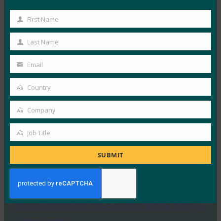
ITブリーフ:ヘルプデスクは、攻撃が増加する中、
First Name
First
サイバーセキュリティの弱点として浮上
Name
Last Name
FIDO in the News
Last
10月 3, 2025
Name
Email
Your
HYPRの最高経営責任者であり…
email
Country
Country
Read More →
Company
IDACポッドキャスト:FIDOアライアンス、Nishant
Company
Kaushikによるパスキーフィッシング
Job Title
Job
FIDO in the News
10月 2, 2025
Title
SUBMIT
ポッドキャスト「Identit…
Read More →
Ideem: FIDOのCEOであるAndrew ShikiarとのQ/A
FIDO in the News