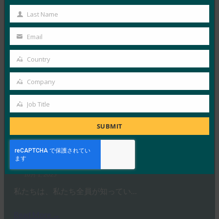
Name
Last Name
HYPRの最高経営責任者であり…
Last
Name
Email
Read More →
Your
IDACポッドキャスト:FIDOアライアンス、Nishant
email
Country
Country
Kaushikによるパスキーフィッシング
Company
FIDO in the News
Company
10月 2, 2025
Job Title
ポッドキャスト「Identit…
Job
Title
SUBMIT
Read More →
Ideem: FIDOのCEOであるAndrew ShikiarとのQ/A
FIDO in the News
10月 1, 2025
私たちは、私たち全員が知ってい…
Read More →