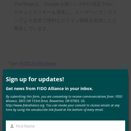
The Vergeは、 Google が新しい FIDO 認定 Titan
セキュリティキーを発表し、ユーザーにオンライ
ンでより安全で便利なログイン体験を提供したと
報告しています。
Type:
FIDO in the News
Clos
this
mod
Sign up for updates!
Get news from FIDO Alliance in your inbox.
MORE
FIDO IN THE NEWS
By submitting this form, you are consenting to receive communications from: FIDO
Alliance, 3855 SW 153rd Drive, Beaverton, OR 97003, US,
http://www.fidoalliance.org. You can revoke your consent to receive emails at any
ITブリーフ:ヘルプデスクは、攻撃が増加する中、
time by using the unsubscribe link found at the bottom of every email.
サイバーセキュリティの弱点として浮上
FIDO in the News
First Name
First
10月 3, 2025