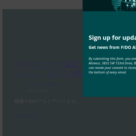
Sign up for upd
Get news from FIDO Al
By submitting this form, you ar
FIDOセミナー:認証、アイデンテ
Alliance, 3855 SW 153rd Drive, 
can revoke your consent to recei
ィティ、そして今後の道のり
the bottom of every email.
FIDO Presentations
6月 13, 2025
概要 FIDOアライアンスとホ…
Read More →