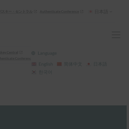
日本語
パスキー・セントラル
Authenticate Conference
skey Central
Language
henticate Conference
English
简体中文
日本語
한국어