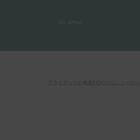
1
2
3
…
60
Next
アライアンスの概要
FIDOとは
ニュースレ