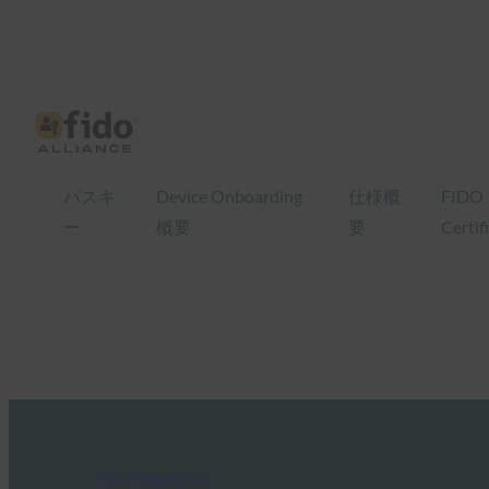
パスキ
Device Onboarding
仕様概
FIDO
ー
概要
要
Certif
FIDO Presentations