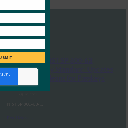
UBMIT
ウェビナー:NIST SP 800-63
Digital Identity Standard: Updates
and What it Means for Passkeys
FIDO Presentations
9月 30, 2024
NIST SP 800-63-…
Read More →