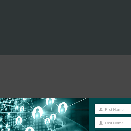
First Name
First
Name
Last Name
Last