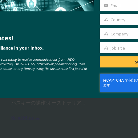
Name
Email
Your
email
Country
Country
Company
ates!
Company
MORE
FIDO PRESENTATIONS
liance in your inbox.
Job Title
Job
e consenting to receive communications from: FIDO
Title
S
FIDOアライアンス・メルボル
Beaverton, OR 97003, US, http://www.fidoalliance.org. You
ve emails at any time by using the unsubscribe link found at
ン・セミナー2025
FIDO Presentations
2月 21, 2025
パスキーの操作:オーストラリア…
Read More →