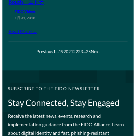
Routh、エトナ
FIDO Videos
1月 31, 2018
Read More →
Previous
1
…
19
20
21
22
23
…
25
Next
SUBSCRIBE TO THE FIDO NEWSLETTER
Stay Connected, Stay Engaged
Receive the latest news, events, research and
implementation guidance from the FIDO Alliance. Learn
about digital identity and fast, phishing-resistant