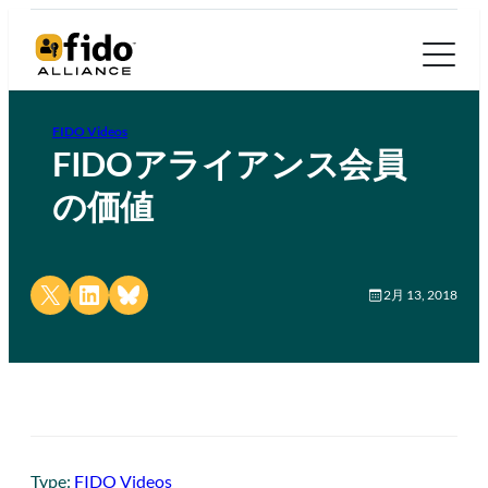
FIDO Videos
FIDOアライアンス会員
の価値
Share on X
Share on LinkedIn
Share on Bluesky
2月 13, 2018
Type:
FIDO Videos