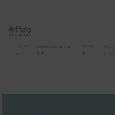
パスキ
Device Onboarding
仕様概
FIDO
ー
概要
要
Certif
FIDO Presentations