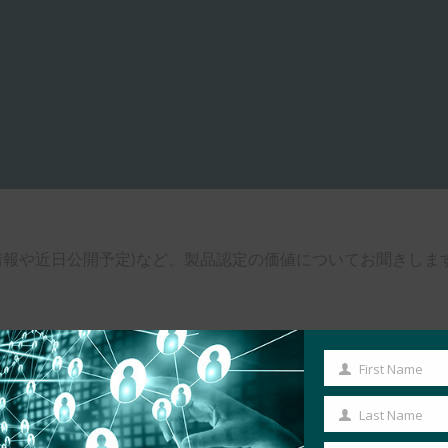
ラム(最新情報や近日公開予定)など、製品認定の価値についてお聞きしま
First Name
First
Name
Last Name
Last