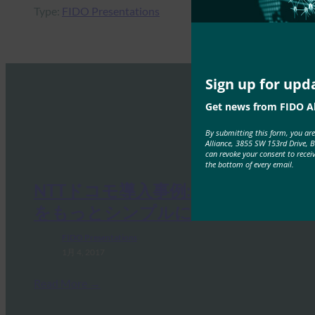
Type:
FIDO Presentations
Sign up for upd
Get news from FIDO Al
By submitting this form, you ar
Alliance, 3855 SW 153rd Drive, 
can revoke your consent to recei
the bottom of every email.
NTTドコモ導入事例:セキュリティ
をもっとシンプルに
FIDO Presentations
1月 4, 2017
Read More →