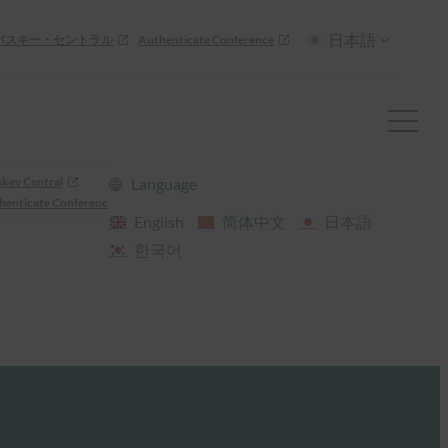
日本語
パスキー・セントラル
Authenticate Conference
skey Central
Language
henticate Conference
English
简体中文
日本語
한국어