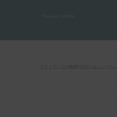
Previous
1
…
58
59
60
アライアンスの概要
FIDOとは
ニュースレ