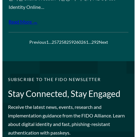
Identity Online…
Read More →
Previous
1
…
257
258
259
260
261
…
292
Next
SUBSCRIBE TO THE FIDO NEWSLETTER
Stay Connected, Stay Engaged
Receive the latest news, events, research and
implementation guidance from the FIDO Alliance. Learn
about digital identity and fast, phishing-resistant
authentication with passkeys.