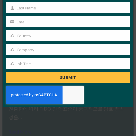
Name
Last Name
FIDO in the News
Last
1월 5, 2017
Name
Email
Your
FIDO에 대한 이 특집 기사에서 InfoWorld는 FIDO
email
Alliance 가 Google과 같은 주요 회사에서 빠르게 구현하
Country
Country
고…
Company
Company
Read More →
Job Title
Job
TechTarget: FIDO 인증 표준은 암호 전달을 나타낼 수
있습니다.
Title
SUBMIT
FIDO in the News
1월 5, 2017
TechTarget은 정부와 업계가 보다 효과적인 인증 기술로
전환함에 따라 FIDO 인증 표준이 궁극적으로 암호 종속
성을…
Read More →