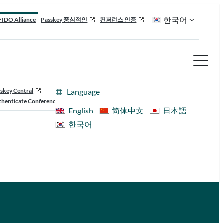
한국어
FIDO Alliance
Passkey 중심적인
컨퍼런스 인증
skey Central
Language
henticate Conference
English
简体中文
日本語
한국어