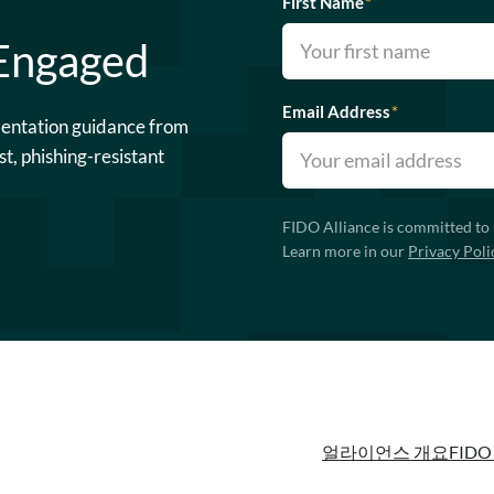
First Name
*
 Engaged
Email Address
*
mentation guidance from
st, phishing-resistant
FIDO Alliance is committed to 
Learn more in our
Privacy Poli
얼라이언스 개요
FIDO