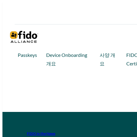
Passkeys
Device Onboarding
사양 개
FID
개요
요
Certi
FIDO in the News