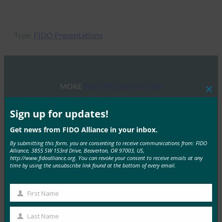
Type:
FIDO Presentations
MORE
FIDO PRESENTATIONS
Clos
this
mod
Sign up for updates!
FIDO 세미나: 인증, 신원 및 앞으로 나아갈 길
FIDO Presentations
Get news from FIDO Alliance in your inbox.
6월 13, 2025
By submitting this form, you are consenting to receive communications from: FIDO
Alliance, 3855 SW 153rd Drive, Beaverton, OR 97003, US,
개요 FIDO 얼라이언스와 호스트 스폰서인 탈레스는 최
http://www.fidoalliance.org. You can revoke your consent to receive emails at any
time by using the unsubscribe link found at the bottom of every email.
근 인증, 신원 및 앞으로 나아갈 길에 대한 하루…
Read More →
First Name
First
FIDO 얼라이언스 멜버른 세미나 2025
Name
Last Name
Last