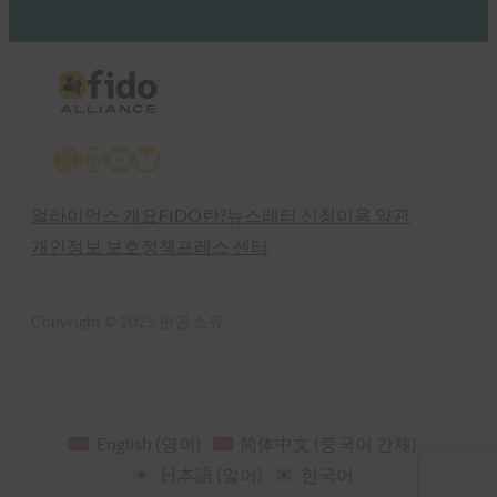
X
LinkedIn
YouTube
Bluesky
얼라이언스 개요
FIDO란?
뉴스레터 신청
이용 약관
개인정보 보호정책
프레스 센터
Copyright © 2025 판권 소유
English
(
영어
)
简体中文
(
중국어 간체
)
日本語
(
일어
)
한국어