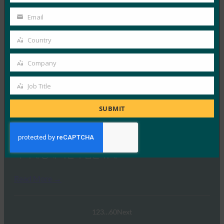
FIDO Presentations
Name
2월 21, 2025
Email
Your
패스키 탐색: 호주의 FIDO 인증에 대한 심층 분석 개요
email
Country
FIDO 얼라이언스는 최근 호주와 그 외…
Country
Company
Company
Read More →
웨비나: NIST SP 800-63 디지털 ID 표준: 업데이트 및
Job Title
Job
패스키에 대한 의미
Title
SUBMIT
FIDO Presentations
9월 30, 2024
NIST SP 800-63-4 디지털 ID 지침 초안의 네 번째 개정판
이 이제 공개 의견 수렴을 위해…
Read More →
1
2
3
…
60
Next