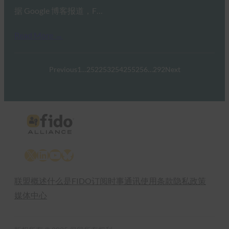
据 Google 博客报道，F…
Read More →
Previous
1
…
252
253
254
255
256
…
292
Next
X
LinkedIn
YouTube
Bluesky
联盟概述
什么是FIDO
订阅时事通讯
使用条款
隐私政策
媒体中心