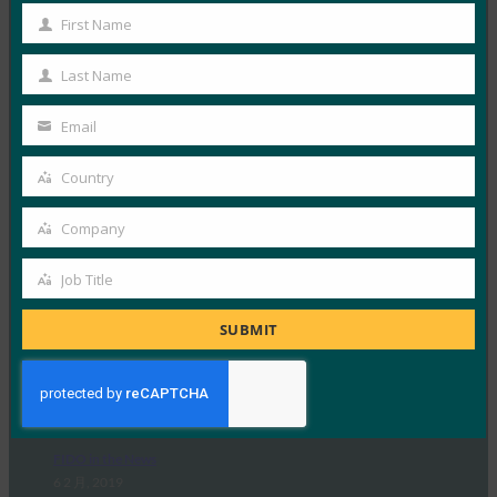
9to5Google：三星 Galaxy S10 花絮：Bixby 按钮重
新映射、RIP 通知 LED、颜色等
First Name
First
FIDO in the News
Name
Last Name
20 2 月, 2019
Last
Name
9to5Google 强调，新…
Email
Your
email
Read More →
Country
Country
TechTarget： Google 的 Mark Risher：新型 2FA 是
Company
“游戏规则改变者”
Company
FIDO in the News
Job Title
Job
6 2 月, 2019
Title
SUBMIT
Google 帐户安全主管 M…
Read More →
Google 博客：超越密码：增强用户安全性的路线图
FIDO in the News
6 2 月, 2019