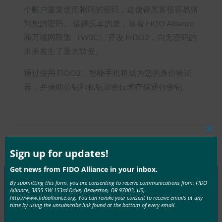
个帐户重复使用相同的密码，这使得黑客很容易猜
到您的密码。 值得庆幸的是，随着 FIDO Alliance
和万维网联盟 （W3C） 开发 FIDO2，向无密码的
未来发生了重大转变。
通过使用 FIDO2，智能手机将成为您的身份验证
器，并借助公钥和私钥加密技术存储通行密钥。
Clos
this
Type:
FIDO in the News
mod
Sign up for updates!
Get news from FIDO Alliance in your inbox.
By submitting this form, you are consenting to receive communications from: FIDO
Alliance, 3855 SW 153rd Drive, Beaverton, OR 97003, US,
MORE
FIDO IN THE NEWS
http://www.fidoalliance.org. You can revoke your consent to receive emails at any
time by using the unsubscribe link found at the bottom of every email.