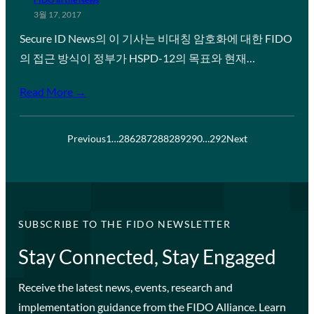
3월 17, 2017
Secure ID News의 이 기사는 비대칭 암호화에 대한 FIDO
의 접근 방식이 정부가 HSPD-12의 목표와 현재…
Read More →
Previous
1
…
286
287
288
289
290
…
292
Next
SUBSCRIBE TO THE FIDO NEWSLETTER
Stay Connected, Stay Engaged
Receive the latest news, events, research and
implementation guidance from the FIDO Alliance. Learn