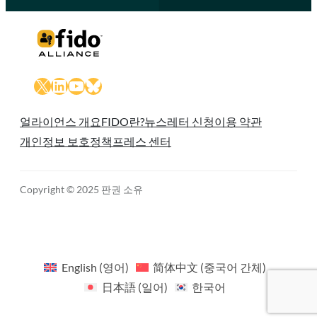
X
LinkedIn
YouTube
Bluesky
얼라이언스 개요
FIDO란?
뉴스레터 신청
이용 약관
개인정보 보호정책
프레스 센터
Copyright © 2025 판권 소유
English
(
영어
)
简体中文
(
중국어 간체
)
日本語
(
일어
)
한국어