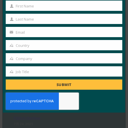
ウェアと大規模な一元管理を発表
First Name
First
FIDO in the News
8月 12, 2025
Name
Last Name
Last
信頼できる ID およびアクセ…
Name
Email
Your
Read More →
email
Country
MobileIDWorld: Google Chrome はパスワードの自
Country
動入力に生体認証を義務付けてセキュリティを強化
Company
Company
FIDO in the News
8月 1, 2025
Job Title
Job
Google は、Chrome…
Title
SUBMIT
Read More →
9to5Mac: Apple @ Work: パスキーの移植性がつい
に iOS 26 と macOS Tahoe 26 に登場
FIDO in the News
7月 24, 2025