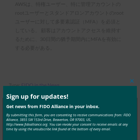
AWSは、特権ユーザー、特に管理アカウントの
rootユーザーとスタンドアロンアカウントのroot
ユーザーに対して多要素認証（MFA）を必須と
している。 顧客はアカウントアクセスを維持す
るために、30日間の猶予期間内にMFAを有効に
する必要がある。
Type:
FIDO in the News
Clos
this
mod
Sign up for updates!
Get news from FIDO Alliance in your inbox.
By submitting this form, you are consenting to receive communications from: FIDO
MORE
FIDO IN THE NEWS
Alliance, 3855 SW 153rd Drive, Beaverton, OR 97003, US,
http://www.fidoalliance.org. You can revoke your consent to receive emails at any
time by using the unsubscribe link found at the bottom of every email.
インテリジェント CISO: HID が次世代 FIDO ハード