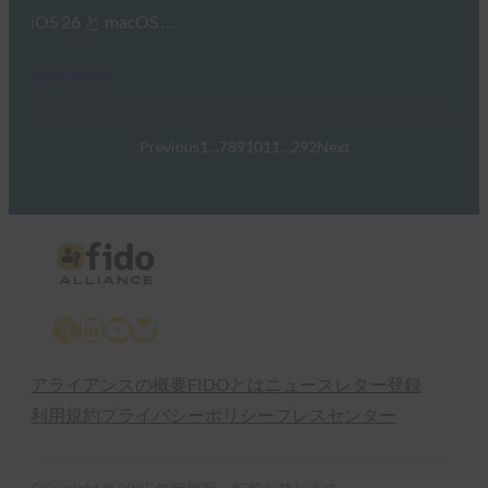
iOS 26 と macOS …
Read More →
Previous
1
…
7
8
9
10
11
…
292
Next
X
LinkedIn
YouTube
Bluesky
アライアンスの概要
FIDOとは
ニュースレター登録
利用規約
プライバシーポリシー
プレスセンター