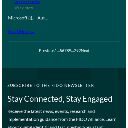
FIDO in the News
8月 12, 2025
Microsoft は、Aut…
Read More →
Previous
1
…
5
6
7
8
9
…
292
Next
SUBSCRIBE TO THE FIDO NEWSLETTER
Stay Connected, Stay Engaged
Receive the latest news, events, research and
implementation guidance from the FIDO Alliance. Learn
about digital identity and fast, phishing-resistant