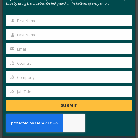
time by using the unsubscribe link found at the bottom of every email.
ZDNet: 同期可能なパスキーと同期不可能なパスキ
ー: ローミング認証システムは両方の長所を生かし
First Name
たものですか?
First
FIDO in the News
Name
Last Name
Last
8月 12, 2025
Name
好むと好まざるとにかかわらず、…
Email
Your
email
Country
Read More →
Country
インテリジェント CISO: HID が次世代 FIDO ハード
Company
ウェアと大規模な一元管理を発表
Company
FIDO in the News
Job Title
Job
8月 12, 2025
Title
SUBMIT
信頼できる ID およびアクセ…
Read More →
ZDNet: パスキー デバイスが盗まれた場合はどうな