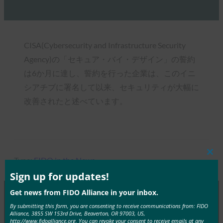
CISA(Cybersecurity and Infrastructure Security
Agency)の「セキュア・バイ・デザイン」の誓約
は6か月に達し、誓約を行った企業は、このイニ
シアチブに署名して以来、セキュリティが大幅に
改善されたと述べています。
Clos
Type:
FIDO in the News
this
mod
Sign up for updates!
Get news from FIDO Alliance in your inbox.
By submitting this form, you are consenting to receive communications from: FIDO
MORE
FIDO IN THE NEWS
Alliance, 3855 SW 153rd Drive, Beaverton, OR 97003, US,
http://www.fidoalliance.org. You can revoke your consent to receive emails at any