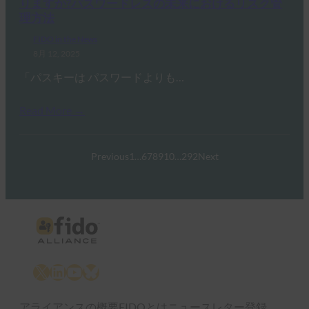
りますか?パスワードレスの未来におけるリスク管
理方法
FIDO in the News
8月 12, 2025
「パスキーは パスワードよりも…
Read More →
Previous
1
…
6
7
8
9
10
…
292
Next
X
LinkedIn
YouTube
Bluesky
アライアンスの概要
FIDOとは
ニュースレター登録