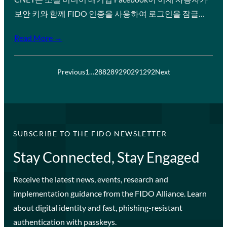
보안 키와 함께 FIDO 인증을 사용하여 로그인을 잠글…
Read More →
Previous
1
…
288
289
290
291
292
Next
SUBSCRIBE TO THE FIDO NEWSLETTER
Stay Connected, Stay Engaged
Receive the latest news, events, research and
implementation guidance from the FIDO Alliance. Learn
about digital identity and fast, phishing-resistant
authentication with passkeys.