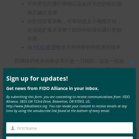
不同类型的通行密钥以及如何为您的组织选
择正确的选项
分阶段部署策略，可帮助您从小规模开始，
自信地扩展并在整个组织中标准化通行密钥
采用
由
FIDO 联盟
数据支持的密钥的投资回报率
防网络钓鱼身份验证并不是一刀切的。这是一段旅
Clos
程。填写表格以获取我们的
密钥手册
，以开始您
this
mod
Sign up for updates!
的作。
Get news from FIDO Alliance in your inbox.
By submitting this form, you are consenting to receive communications from: FIDO
Alliance, 3855 SW 153rd Drive, Beaverton, OR 97003, US,
http://www.fidoalliance.org. You can revoke your consent to receive emails at any
time by using the unsubscribe link found at the bottom of every email.
Type:
FIDO in the News
First Name
First