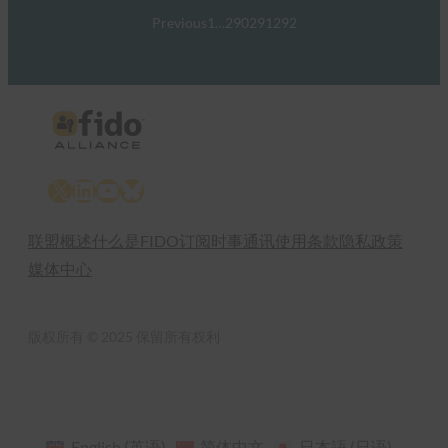
Previous
1
…
290
291
292
X
LinkedIn
YouTube
Bluesky
联盟概述
什么是FIDO
订阅时事通讯
使用条款
隐私政策
媒体中心
版权所有 © 2025 保留所有权利
English
(
英语
)
简体中文
日本語
(
日语
)