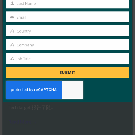
Name
Last Name
Last
MORE
FIDO IN THE NEWS
Name
Email
Your
InfoWorld：更好的身份验证：Go get ’em， FIDO
email
Country
FIDO in the News
Country
5 1 月, 2017
Company
Company
在 FIDO 的这一专题中，I…
Job Title
Job
Read More →
Title
SUBMIT
TechTarget：FIDO身份验证标准可以发出密码传递
的信号
FIDO in the News
5 1 月, 2017
TechTarget 报告了随…
Read More →