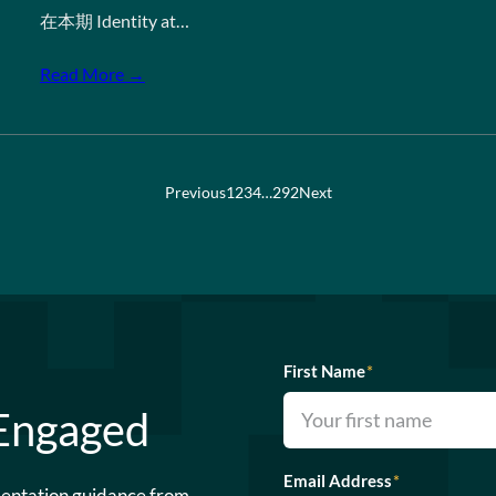
在本期 Identity at…
Read More →
Previous
1
2
3
4
…
292
Next
First Name
*
 Engaged
Email Address
*
mentation guidance from