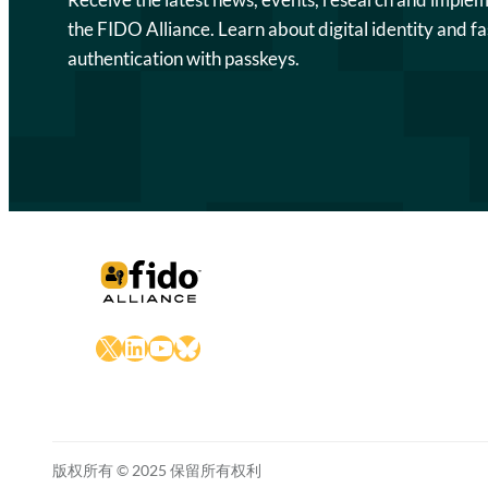
the FIDO Alliance. Learn about digital identity and fa
authentication with passkeys.
X
LinkedIn
YouTube
Bluesky
版权所有 © 2025 保留所有权利