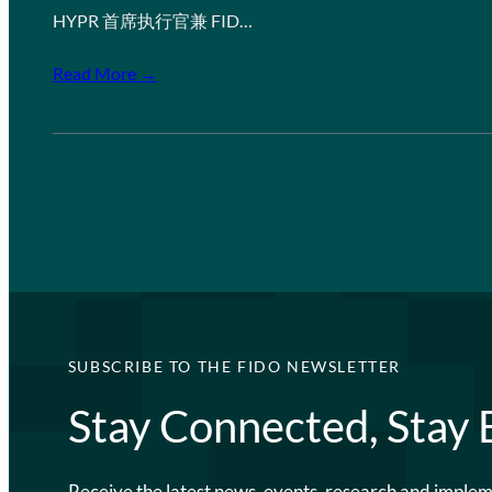
HYPR 首席执行官兼 FID…
Read More →
SUBSCRIBE TO THE FIDO NEWSLETTER
Stay Connected, Stay
Receive the latest news, events, research and imple