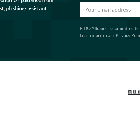
st, phishing-resistant
FIDO Alliance is committed to 
Learn more in our
Privacy Poli
联盟