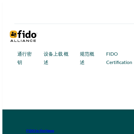
通行密
设备上载 概
规范概
FIDO
钥
述
述
Certification
FIDO in the News