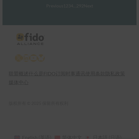
Previous
1
2
3
4
…
292
Next
X
LinkedIn
YouTube
Bluesky
联盟概述
什么是FIDO
订阅时事通讯
使用条款
隐私政策
媒体中心
版权所有 © 2025 保留所有权利
English
(
英语
)
简体中文
日本語
(
日语
)