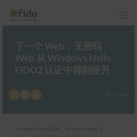
FIDO in the News
下一个 Web：无密码
Web 从 Windows Hello
FIDO2 认证中得到提升
Share on X
Share on LinkedIn
Share on Bluesky
9 5 月, 2019
The Next Web 报道称，Windows Hello 是