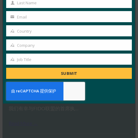
Name
Last Name
Last
Read More →
Name
Email
Your
IDAC 播客：与 FIDO 联盟 Nishant Kaushik 一起进
email
行密钥网络钓鱼
Country
Country
FIDO in the News
Company
2 10 月, 2025
Company
在本期 Identity at…
Job Title
Job
Read More →
Title
SUBMIT
Ideem：与 FIDO 首席执行官 Andrew Shikiar 的问答
FIDO in the News
1 10 月, 2025
我们有幸与FIDO联盟的首席执…
Read More →