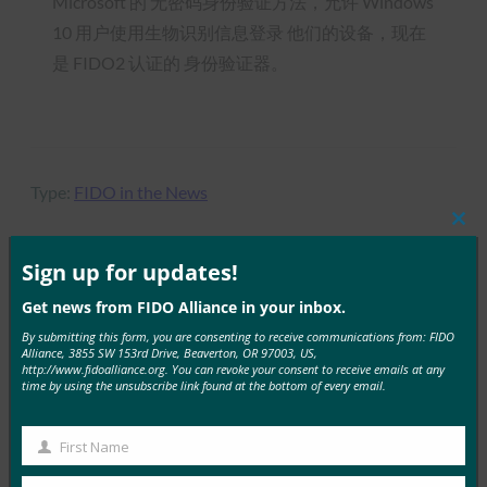
Microsoft 的 无密码身份验证方法，允许 Windows
10 用户使用生物识别信息登录 他们的设备，现在
是 FIDO2 认证的 身份验证器。
Type:
FIDO in the News
Clos
this
mod
Sign up for updates!
MORE
FIDO IN THE NEWS
Get news from FIDO Alliance in your inbox.
By submitting this form, you are consenting to receive communications from: FIDO
Alliance, 3855 SW 153rd Drive, Beaverton, OR 97003, US,
IT 简报：在攻击不断增加的情况下，服务台成为网络
http://www.fidoalliance.org. You can revoke your consent to receive emails at any
安全弱点
time by using the unsubscribe link found at the bottom of every email.
FIDO in the News
3 10 月, 2025
First Name
First
HYPR 首席执行官兼 FID…