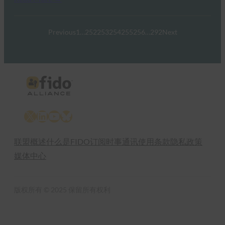
Previous
1
…
252
253
254
255
256
…
292
Next
X
LinkedIn
YouTube
Bluesky
联盟概述
什么是FIDO
订阅时事通讯
使用条款
隐私政策
媒体中心
版权所有 © 2025 保留所有权利