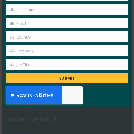
20 2 月, 2019
Name
Last Name
9to5Google 强调，新…
Last
Name
Email
Read More →
Your
email
TechTarget： Google 的 Mark Risher：新型 2FA 是
Country
Country
“游戏规则改变者”
Company
FIDO in the News
Company
6 2 月, 2019
Job Title
Job
Google 帐户安全主管 M…
Title
SUBMIT
Read More →
Google 博客：超越密码：增强用户安全性的路线图
FIDO in the News
6 2 月, 2019
据 Google 博客报道，F…
Read More →