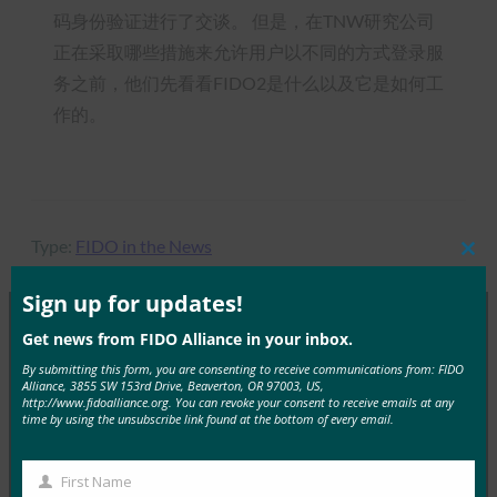
码身份验证进行了交谈。 但是，在TNW研究公司
正在采取哪些措施来允许用户以不同的方式登录服
务之前，他们先看看FIDO2是什么以及它是如何工
作的。
Type:
FIDO in the News
Clos
this
mod
Sign up for updates!
Get news from FIDO Alliance in your inbox.
MORE
FIDO IN THE NEWS
By submitting this form, you are consenting to receive communications from: FIDO
Alliance, 3855 SW 153rd Drive, Beaverton, OR 97003, US,
http://www.fidoalliance.org. You can revoke your consent to receive emails at any
9to5Google：三星 Galaxy S10 花絮：Bixby 按钮重
time by using the unsubscribe link found at the bottom of every email.
新映射、RIP 通知 LED、颜色等
FIDO in the News
First Name
First