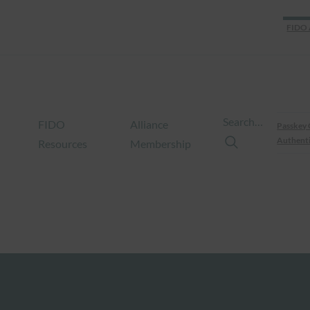
FIDO 
Search…
FIDO
Alliance
Passkey 
Authenti
Resources
Membership