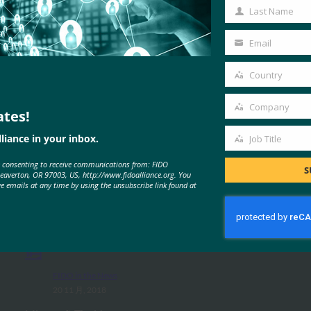
Name
Last Name
Last
Name
Email
Your
email
Country
Country
Company
ates!
Company
liance in your inbox.
Job Title
Job
MORE
FIDO IN THE NEWS
e consenting to receive communications from: FIDO
Title
S
Beaverton, OR 97003, US, http://www.fidoalliance.org. You
ve emails at any time by using the unsubscribe link found at
The Verge：您现在可以使用安全密
钥登录 Microsoft 帐户，而无需密
码
FIDO in the News
20 11 月, 2018