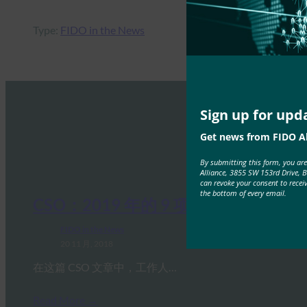
Type:
FIDO in the News
Sign up for upd
Get news from FIDO Al
By submitting this form, you ar
Alliance, 3855 SW 153rd Drive, 
can revoke your consent to recei
the bottom of every email.
CSO：2019 年的 9 项网络安全预测
FIDO in the News
20 11 月, 2018
在这篇 CSO 文章中，工作人…
Read More →