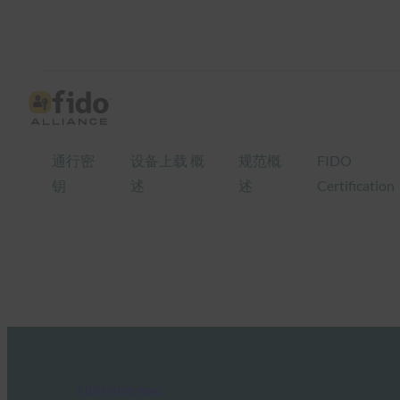
通行密
设备上载 概
规范概
FIDO
钥
述
述
Certification
FIDO in the News