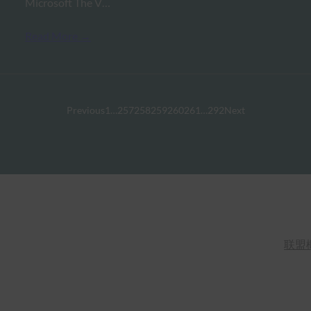
Microsoft The V…
Read More →
Previous
1
…
257
258
259
260
261
…
292
Next
联盟