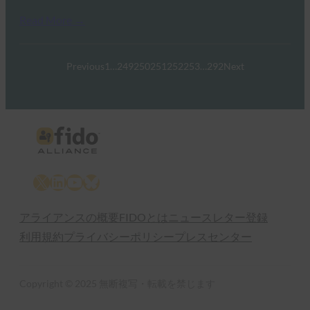
Read More →
Previous
1
…
249
250
251
252
253
…
292
Next
X
LinkedIn
YouTube
Bluesky
アライアンスの概要
FIDOとは
ニュースレター登録
利用規約
プライバシーポリシー
プレスセンター
Copyright © 2025 無断複写・転載を禁じます