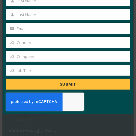
First Name
First
3月 19, 2019
Name
Windows Hello の…
Last Name
Last
Name
Email
Read More →
Your
PC World: WebAuthn: パスワードレス Web の将来
email
Country
Country
について知っておくべきこと
FIDO in the News
Company
Company
3月 7, 2019
Job Title
この特集記事では、PC Wor…
Job
Title
SUBMIT
Read More →
VentureBeat: W3C が WebAuthn をパスワード不
要ログインの Web 標準として承認
FIDO in the News
3月 4, 2019
VentureBeatは、Wo…