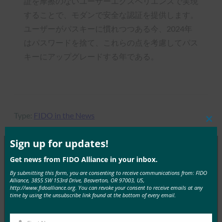
証を摩擦のないユーザーエクスペリエンスで実現
することで、モダンで安全な認証を提供します。
ユーザーがパスキーに慣れつつある今、2024年
はパスワードを捨て、これらの点を考慮してパス
キーにアップグレードする年である。
Type:
FIDO in the News
Clos
this
mod
Sign up for updates!
Get news from FIDO Alliance in your inbox.
MORE
FIDO IN THE NEWS
By submitting this form, you are consenting to receive communications from: FIDO
Alliance, 3855 SW 153rd Drive, Beaverton, OR 97003, US,
http://www.fidoalliance.org. You can revoke your consent to receive emails at any
Venturebeat: Firefox 66 で Windows Hello の Web
time by using the unsubscribe link found at the bottom of every email.
Authentication API に対応
FIDO in the News