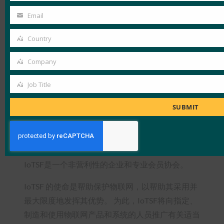
3
Name
Email
https://www.etsi.org/deliver/etsi_en/303600_303699/3
Your
4
email
Country
Country
https://www.iotsecurityfoundation.org/consumer-
Company
iot/
Company
5
Job Title
Job
https://www.gov.uk/government/news/government-
Title
to-strengthen-security-of-internet-connected-
SUBMIT
products
关于物联网安全基金会 （IoTSF）
IoTSF是一个非营利性的企业和专业会员协会。
IoTSF 的使命是帮助保护物联网，以帮助其采用并
最大限度地发挥其优势。 为此，IoTSF将向指定、
制造和使用物联网产品和系统的人员推广有关适当