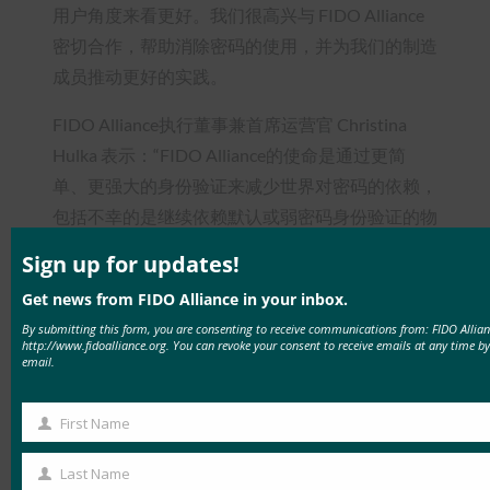
用户角度来看更好。我们很高兴与 FIDO Alliance
密切合作，帮助消除密码的使用，并为我们的制造
成员推动更好的实践。
FIDO Alliance执行董事兼首席运营官 Christina
Hulka 表示：“FIDO Alliance的使命是通过更简
单、更强大的身份验证来减少世界对密码的依赖，
包括不幸的是继续依赖默认或弱密码身份验证的物
联网。我们期待与 IoT Security Foundation 合作，
Sign up for updates!
加快我们将无密码身份验证引入 IoT 的道路。
Get news from FIDO Alliance in your inbox.
引用
By submitting this form, you are consenting to receive communications from: FIDO Allia
http://www.fidoalliance.org. You can revoke your consent to receive emails at any time by
email.
1
https://en.wikipedia.org/wiki/List_of_the_most_common_
First Name
First
2
https://www.router-reset.com/default-router-
Name
password-lookup
Last Name
Last