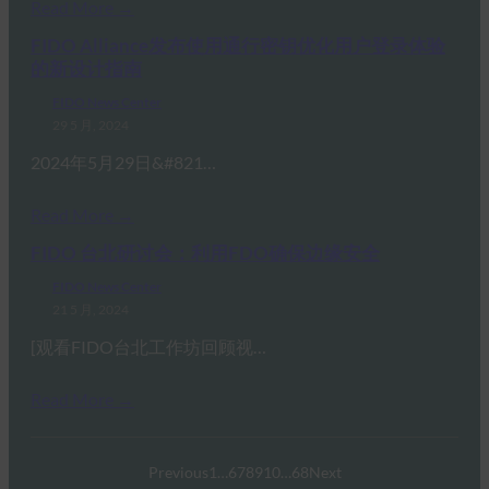
Read More →
FIDO Alliance发布使用通行密钥优化用户登录体验
的新设计指南
FIDO News Center
29 5 月, 2024
2024年5月29日&#821…
Read More →
FIDO 台北研讨会：利用FDO确保边缘安全
FIDO News Center
21 5 月, 2024
[观看FIDO台北工作坊回顾视…
Read More →
Previous
1
…
6
7
8
9
10
…
68
Next