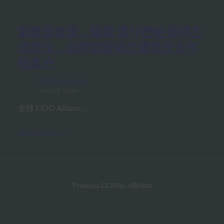
新数据发现，随着 通行密钥 获得主
流势头，品牌因密码之痛而失去年
轻客户
FIDO News Center
30 10 月, 2024
全球 FIDO Allianc…
Read More →
Previous
1
2
3
4
5
6
…
68
Next