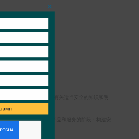
Close
this
module
物联网产品和系统的人员推广有关适当安全的知识和明
UBMIT
阶段，即构建、购买和使用产品和服务的阶段：构建安