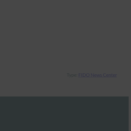
Type:
FIDO News Center