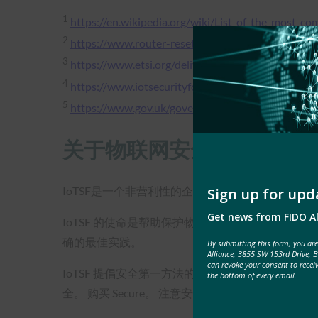
1
https://en.wikipedia.org/wiki/List_of_the_most_
2
https://www.router-reset.com/default-router-pa
3
https://www.etsi.org/deliver/etsi_en/303600_3
4
https://www.iotsecurityfoundation.org/consumer-
5
https://www.gov.uk/government/news/government-
关于物联网安全基金会 （Io
IoTSF是一个非营利性的企业和专业会员协会。
Sign up for upd
Get news from FIDO Al
IoTSF 的使命是帮助保护物联网，以帮助其采用
确的最佳实践。
By submitting this form, you ar
Alliance, 3855 SW 153rd Drive, 
can revoke your consent to recei
IoTSF 提倡安全第一方法的安全价值观、适用
the bottom of every email.
全。 购买 Secure。 注意安全。