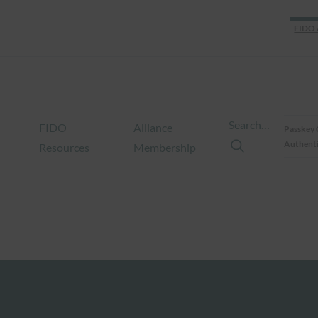
FIDO 
Search…
FIDO
Alliance
Passkey 
Authenti
Resources
Membership