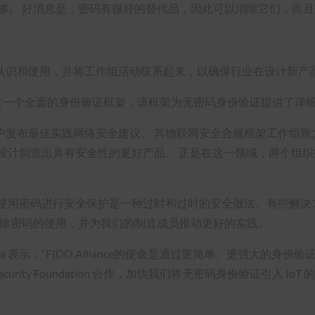
够。 好消息是，密码有很好的替代品，因此可以消除它们，而
认识和使用，并将工作组活动联系起来，以确保行业在设计新产
 IoT 设备构建一个全面的身份验证框架，该框架为无密码身份验证提供了
户发布最佳实践网络安全建议。 其物联网安全合规框架工作组致
设计制造出具有安全性的更好产品。 正是在这一领域，两个组
“在数字时代，使用密码进行安全保护是一种过时和过时的安全做法。有
作，帮助消除密码的使用，并为我们的制造成员推动更好的实践。
ina Hulka 表示：“FIDO Alliance的使命是通过更简单、
rity Foundation 合作，加快我们将无密码身份验证引入 IoT 