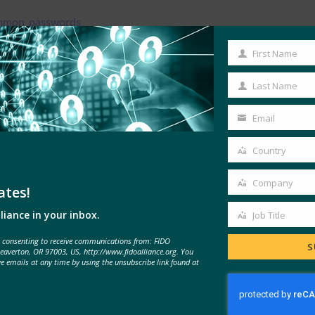
common_passwords
ssword-lookup
First Name
First
03699/303645/02.01.00_30/en_303645v020100v.pdf
Name
iot/
Last Name
Last
to-strengthen-security-of-internet-connected-products
Name
Email
Your
TSF）
email
Country
Country
Company
ates!
Company
liance in your inbox.
Job Title
并最大限度地发挥其优势。 为此，IoTSF将向指定、制造和使用
Job
e consenting to receive communications from: FIDO
Title
S
Beaverton, OR 97003, US, http://www.fidoalliance.org. You
ve emails at any time by using the unsubscribe link found at
性和贯穿整个使用寿命的弹性。 安全值针对物联网生态系统的关键