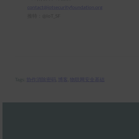
contact@iotsecurityfoundation.org
推特：@IoT_SF
Tags:
协作消除密码
, 
博客
, 
物联网安全基础