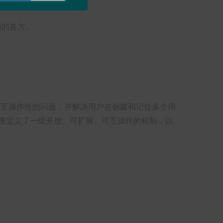
内的各方。
间缺乏互操作性的问题，并解决用户在创建和记住多个用
这些标准定义了一组开放、可扩展、可互操作的机制，以