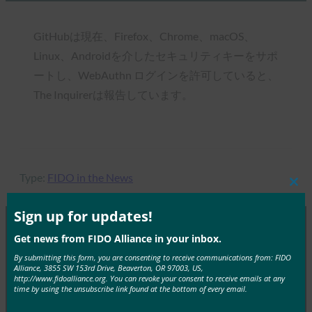
GitHubは現在、Firefox、Chrome、macOS、
Linux、Androidを介したセキュリティキーをサポ
ートし、WebAuthn ログインを許可していると、
The Inquirerは報告しています。
Type:
FIDO in the News
Clos
this
mod
Sign up for updates!
Get news from FIDO Alliance in your inbox.
MORE
FIDO IN THE NEWS
By submitting this form, you are consenting to receive communications from: FIDO
Alliance, 3855 SW 153rd Drive, Beaverton, OR 97003, US,
http://www.fidoalliance.org. You can revoke your consent to receive emails at any
生体認証の最新情報:生体認証の信頼を築くため
time by using the unsubscribe link found at the bottom of every email.
に、ベトナムの銀行はFIDOパスキーを採用すべき: