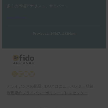
多くの市場アナリスト、サイバー…
Read More →
Previous
1
…
3
4
5
6
7
…
292
Next
X
LinkedIn
YouTube
Bluesky
アライアンスの概要
FIDOとは
ニュースレター登録
利用規約
プライバシーポリシー
プレスセンター