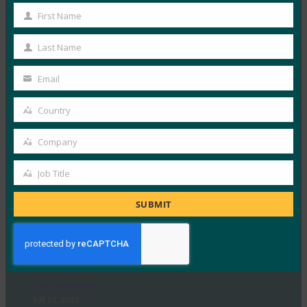
レポート
First Name
First
FIDO in the News
9月 22, 2025
Name
Last Name
Last
VinCSS は、ベトナムの銀…
Name
Email
Your
Read More →
email
Country
Country
バックエンドニュース: HID は BSP コンプライアン
スをサポートするためにパスワードレス認証を提供
Company
Company
FIDO in the News
9月 22, 2025
Job Title
Job
安全な ID ソリューションを…
Title
SUBMIT
Read More →
Security Boulevard: パスワードを超えて: 適切なパ
スキーを選択するためのガイド
FIDO in the News
9月 22, 2025