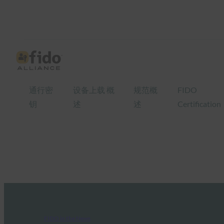
通行密
设备上载 概
规范概
FIDO
钥
述
述
Certification
FIDO in the News