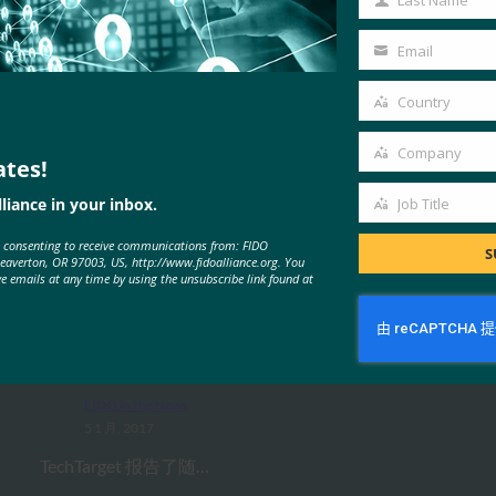
Last Name
Last
Name
Email
Your
email
Country
Country
Company
ates!
Company
liance in your inbox.
Job Title
Job
MORE
FIDO IN THE NEWS
e consenting to receive communications from: FIDO
Title
S
Beaverton, OR 97003, US, http://www.fidoalliance.org. You
ve emails at any time by using the unsubscribe link found at
TechTarget：FIDO身份验证标准可
以发出密码传递的信号
FIDO in the News
5 1 月, 2017
TechTarget 报告了随…