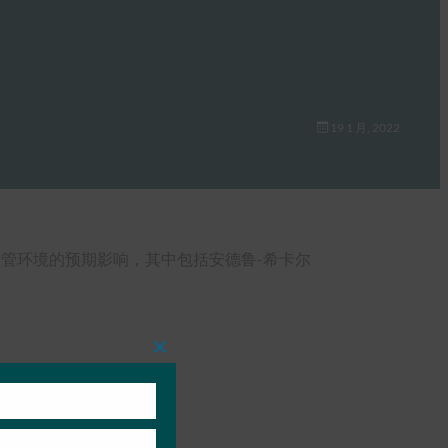
19 1 月, 2022
管环境的预期影响，其中包括安德鲁-希卡尔
Close
this
module