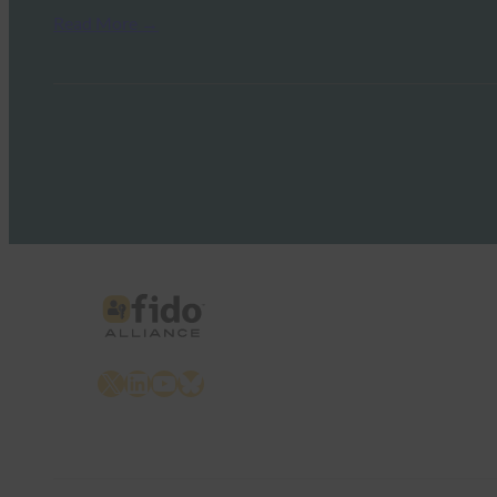
Read More →
X
LinkedIn
YouTube
Bluesky